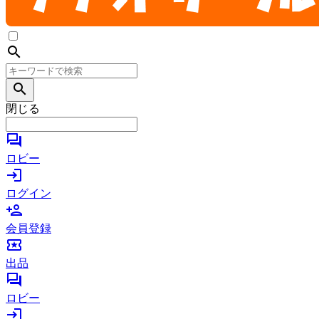
search
search
閉じる
forum
ロビー
login
ログイン
person_add
会員登録
local_activity
出品
forum
ロビー
login