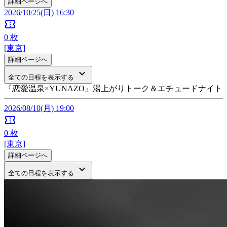
詳細ページへ
2026/10/25(日) 16:30
confirmation_number
0
枚
[東京]
詳細ページへ
keyboard_arrow_down
全ての日程を表示する
『恋愛温泉×YUNAZO』湯上がりトーク＆エチュードナイト
2026/08/10(月) 19:00
confirmation_number
0
枚
[東京]
詳細ページへ
keyboard_arrow_down
全ての日程を表示する