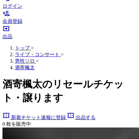
ログイン
person_add
会員登録
local_activity
出品
トップ
>
ライブ・コンサート
>
男性ソロ
>
酒寄楓太
酒寄楓太のリセールチケッ
ト・譲ります
confirmation_number
confirmation_number
新着チケット速報に登録
出品する
0
枚を販売中