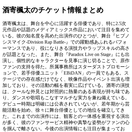
酒寄楓太のチケット情報まとめ
酒寄楓太は、舞台を中心に活躍する俳優であり、特に2.5次
元作品や話題のメディアミックス作品において注目を集めて
いる。彼の知名度を高めた出演作のひとつが、舞台『ヒプノ
シスマイク-Division Rap Battle-』での躍動感あふれるパフォ
ーマンスであり、役になりきる演技力やラップスキルの高さ
が話題となった。また、舞台『Paradox Live on Stage』にも出
演し、個性的なキャラクターを見事に演じ切ることで、原作
ファンの支持を得た。所属事務所はスターダストプロモーシ
ョンで、若手俳優ユニット「EBiDAN」の一員でもある。ス
テージでの存在感だけでなく、映像作品やイベント出演も増
加しており、その活動の幅を着実に広げている。酒寄の演技
は、クールな外見とは対照的に熱量のある表現が持ち味であ
り、ダンスや歌唱もこなすマルチな実力を兼ね備えている。
デビュー時期は明確には公表されていないが、若年期から芸
能活動を始め、徐々に舞台俳優としての地位を確立してき
た。これまでの出演作には、観客との一体感を重視する演出
が多く、彼のファンサービス精神や真摯な姿勢がファンの心
を掴んで離さない。今後の出演情報にも注目が集まってお