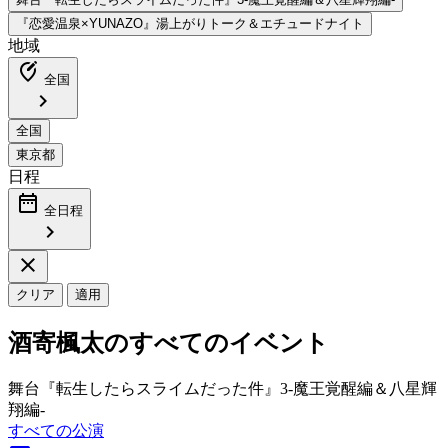
地域
edit_location_alt
全国
chevron_right
日程
date_range
全日程
chevron_right
close
クリア
適用
酒寄楓太のすべてのイベント
舞台『転生したらスライムだった件』3-魔王覚醒編＆八星輝
翔編-
すべての公演