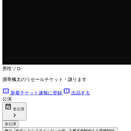
男性ソロ
酒寄楓太のリセールチケット・譲ります
confirmation_number
confirmation_number
新着チケット速報に登録
出品する
公演
event_available
全公演
chevron_right