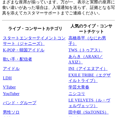
まざまな座席が揃っています。万が一、表示と実際の座席に
食い違いがあった場合は、入場通知を送らず、証拠となる写
真を添えてカスタマーサポートまでご連絡ください。
人気のライブ・コンサ
ライブ・コンサートカテゴリ
ートチケット
スタートエンターテイメントコン
高橋恭平（なにわ男
サート（ジャニーズ）
子）
K-POP・韓国アイドル
TWS（トゥアス）
あらき（ARAKI／
歌い手・配信者
AXIZ）
アイドル
INI（アイエヌアイ）
EXILE TRIBE（エグザ
LDH
イルトライブ）
VTuber
学芸大青春
YouTuber
ニシコリ
LE VELVETS（ル・ヴ
バンド・グループ
ェルヴェッツ）
男性ソロ
田中樹（SixTONES）