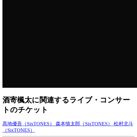
酒寄楓太に関連するライブ・コンサー
トのチケット
髙地優吾（SixTONES）
森本慎太郎（SixTONES）
松村北斗
（SixTONES）