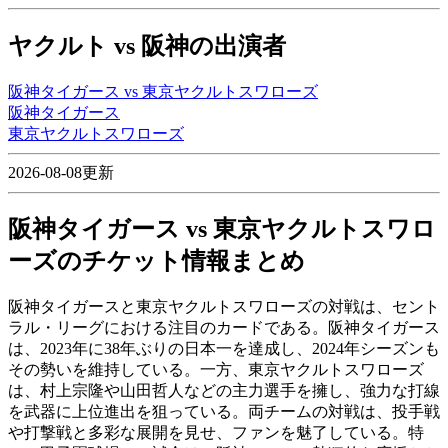
ヤクルト vs 阪神の出演者
阪神タイガース vs 東京ヤクルトスワローズ
阪神タイガース
東京ヤクルトスワローズ
2026-08-08更新
阪神タイガース vs 東京ヤクルトスワロ
ーズのチケット情報まとめ
阪神タイガースと東京ヤクルトスワローズの対戦は、セント
ラル・リーグにおける注目のカードである。阪神タイガース
は、2023年に38年ぶりの日本一を達成し、2024年シーズンも
その勢いを維持している。一方、東京ヤクルトスワローズ
は、村上宗隆や山田哲人などの主力選手を擁し、強力な打線
を武器に上位進出を狙っている。両チームの対戦は、投手戦
や打撃戦と多彩な展開を見せ、ファンを魅了している。特