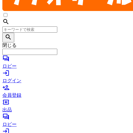
search
search
閉じる
forum
ロビー
login
ログイン
person_add
会員登録
local_activity
出品
forum
ロビー
login