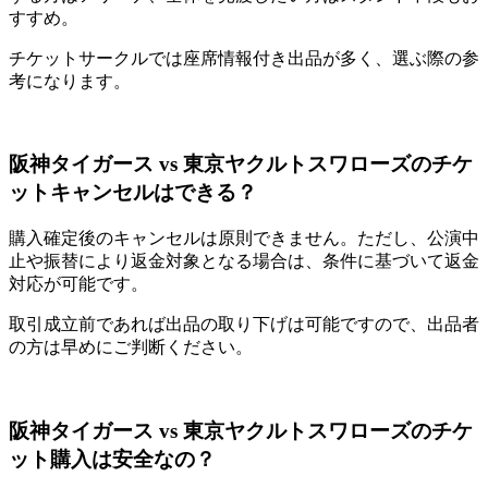
すすめ。
チケットサークルでは座席情報付き出品が多く、選ぶ際の参
考になります。
阪神タイガース vs 東京ヤクルトスワローズのチケ
ットキャンセルはできる？
購入確定後のキャンセルは原則できません。ただし、公演中
止や振替により返金対象となる場合は、条件に基づいて返金
対応が可能です。
取引成立前であれば出品の取り下げは可能ですので、出品者
の方は早めにご判断ください。
阪神タイガース vs 東京ヤクルトスワローズのチケ
ット購入は安全なの？