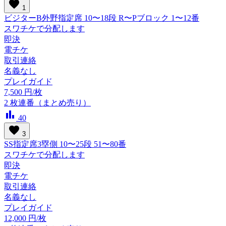
favorite
1
ビジターB外野指定席 10〜18段 R〜Pブロック 1〜12番
スワチケで分配します
即決
電チケ
取引連絡
名義なし
プレイガイド
7,500
円/枚
2
枚連番（まとめ売り）
bar_chart
40
favorite
3
SS指定席3塁側 10〜25段 51〜80番
スワチケで分配します
即決
電チケ
取引連絡
名義なし
プレイガイド
12,000
円/枚