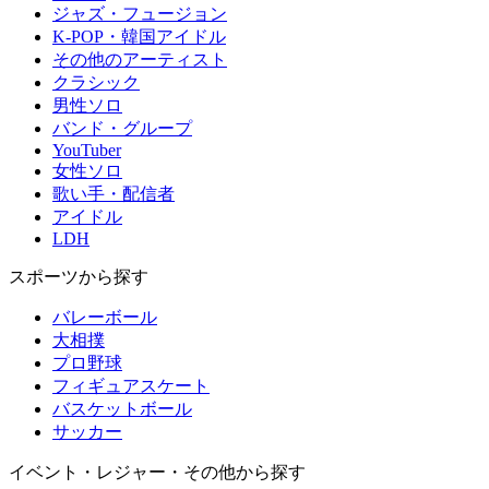
ジャズ・フュージョン
K-POP・韓国アイドル
その他のアーティスト
クラシック
男性ソロ
バンド・グループ
YouTuber
女性ソロ
歌い手・配信者
アイドル
LDH
スポーツから探す
バレーボール
大相撲
プロ野球
フィギュアスケート
バスケットボール
サッカー
イベント・レジャー・その他から探す