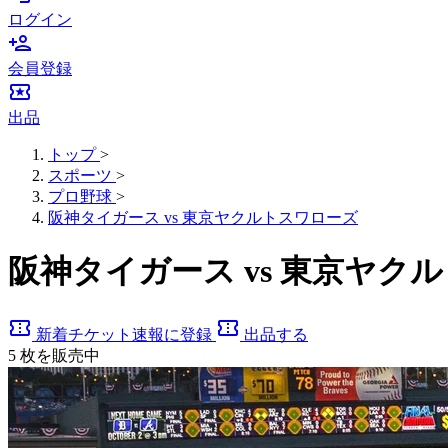
ログイン
person_add
会員登録
local_activity
出品
トップ
>
スポーツ
>
プロ野球
>
阪神タイガース vs 東京ヤクルトスワローズ
阪神タイガース vs 東京ヤ
confirmation_number
confirmation_number
新着チケット速報に登録
出品する
5
枚を販売中