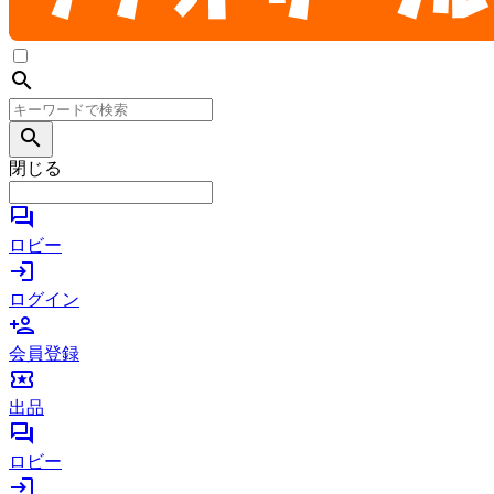
search
search
閉じる
forum
ロビー
login
ログイン
person_add
会員登録
local_activity
出品
forum
ロビー
login