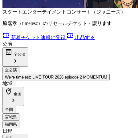
スタートエンターテイメントコンサート（ジャニーズ）
原嘉孝（timelesz）のリセールチケット・譲ります
confirmation_number
confirmation_number
新着チケット速報に登録
出品する
公演
event_available
全公演
chevron_right
地域
edit_location_alt
全国
chevron_right
日程