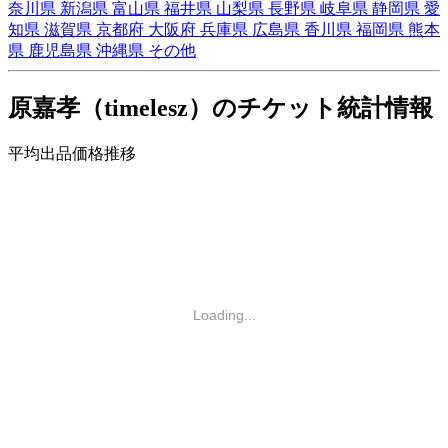
奈川県
新潟県
富山県
福井県
山梨県
長野県
岐阜県
静岡県
愛
知県
滋賀県
京都府
大阪府
兵庫県
広島県
香川県
福岡県
熊本
県
鹿児島県
沖縄県
その他
原嘉孝（timelesz）のチケット統計情報
平均出品価格推移
Loading...