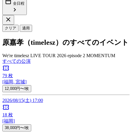
date_range
全日程
chevron_right
close
クリア
適用
原嘉孝（timelesz）のすべてのイベント
We're timelesz LIVE TOUR 2026 episode 2 MOMENTUM
すべての公演
confirmation_number
79
枚
[福岡, 宮城]
12,000円〜/枚
2026/08/15(土) 17:00
confirmation_number
18
枚
[福岡]
38,000円〜/枚