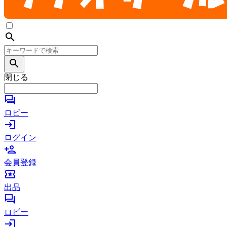
search
search
閉じる
forum
ロビー
login
ログイン
person_add
会員登録
local_activity
出品
forum
ロビー
login