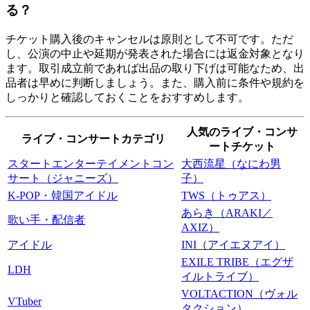
る？
チケット購入後のキャンセルは原則として不可です。ただ
し、公演の中止や延期が発表された場合には返金対象となり
ます。取引成立前であれば出品の取り下げは可能なため、出
品者は早めに判断しましょう。また、購入前に条件や規約を
しっかりと確認しておくことをおすすめします。
人気のライブ・コンサ
ライブ・コンサートカテゴリ
ートチケット
スタートエンターテイメントコン
大西流星（なにわ男
サート（ジャニーズ）
子）
K-POP・韓国アイドル
TWS（トゥアス）
あらき（ARAKI／
歌い手・配信者
AXIZ）
アイドル
INI（アイエヌアイ）
EXILE TRIBE（エグザ
LDH
イルトライブ）
VOLTACTION（ヴォル
VTuber
タクション）