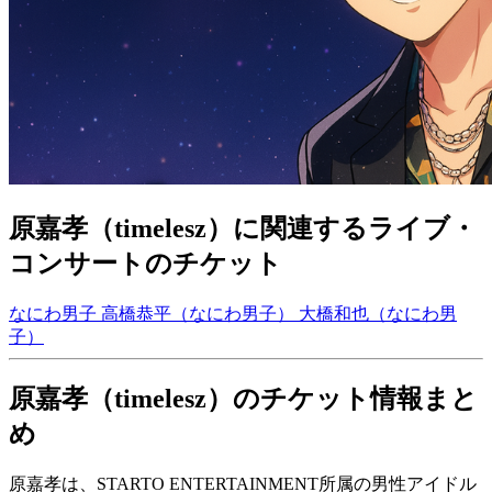
原嘉孝（timelesz）に関連するライブ・
コンサートのチケット
なにわ男子
高橋恭平（なにわ男子）
大橋和也（なにわ男
子）
原嘉孝（timelesz）のチケット情報まと
め
原嘉孝は、STARTO ENTERTAINMENT所属の男性アイドル