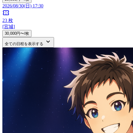
2026/08/30(日) 17:30
confirmation_number
23
枚
[宮城]
30,000円〜/枚
keyboard_arrow_down
全ての日程を表示する