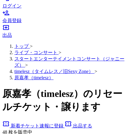
ログイン
person_add
会員登録
local_activity
出品
トップ
>
ライブ・コンサート
>
スタートエンターテイメントコンサート（ジャニー
ズ）
>
timelesz（タイムレス／旧Sexy Zone）
>
原嘉孝（timelesz）
原嘉孝（timelesz）のリセー
ルチケット・譲ります
confirmation_number
confirmation_number
新着チケット速報に登録
出品する
48
枚を販売中