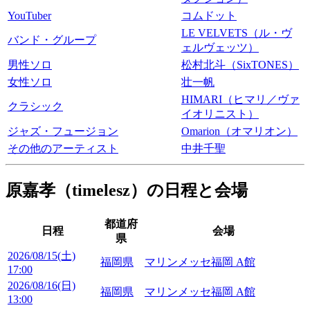
YouTuber
コムドット
LE VELVETS（ル・ヴ
バンド・グループ
ェルヴェッツ）
男性ソロ
松村北斗（SixTONES）
女性ソロ
壮一帆
HIMARI（ヒマリ／ヴァ
クラシック
イオリニスト）
ジャズ・フュージョン
Omarion（オマリオン）
その他のアーティスト
中井千聖
原嘉孝（timelesz）の日程と会場
都道府
日程
会場
県
2026/08/15(土)
福岡県
マリンメッセ福岡 A館
17:00
2026/08/16(日)
福岡県
マリンメッセ福岡 A館
13:00