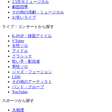
2.5次元ミュージカル
劇団四季
その他の演劇・ミュージカル
お笑いライブ
ライブ・コンサートから探す
K-POP・韓国アイドル
VTuber
女性ソロ
アイドル
クラシック
歌い手・配信者
男性ソロ
ジャズ・フュージョン
LDH
その他のアーティスト
バンド・グループ
YouTuber
スポーツから探す
大相撲