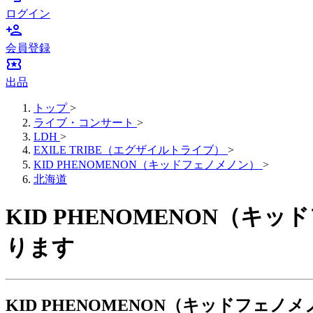
ログイン
person_add
会員登録
local_activity
出品
トップ
>
ライブ・コンサート
>
LDH
>
EXILE TRIBE（エグザイルトライブ）
>
KID PHENOMENON（キッドフェノメノン）
>
北海道
KID PHENOMENON（
ります
KID PHENOMENON（キッドフェ