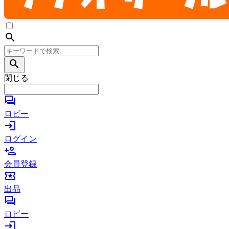
search
search
閉じる
forum
ロビー
login
ログイン
person_add
会員登録
local_activity
出品
forum
ロビー
login