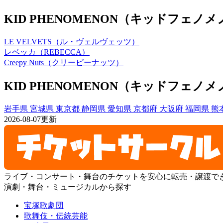
KID PHENOMENON（キッドフ
LE VELVETS（ル・ヴェルヴェッツ）
レベッカ（REBECCA）
Creepy Nuts（クリーピーナッツ）
KID PHENOMENON（キッドフェ
岩手県
宮城県
東京都
静岡県
愛知県
京都府
大阪府
福岡県
熊
2026-08-07更新
ライブ・コンサート・舞台のチケットを安心に転売・譲渡で
演劇・舞台・ミュージカルから探す
宝塚歌劇団
歌舞伎・伝統芸能