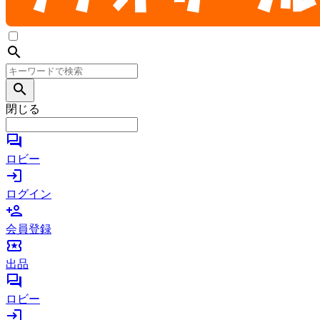
search
search
閉じる
forum
ロビー
login
ログイン
person_add
会員登録
local_activity
出品
forum
ロビー
login