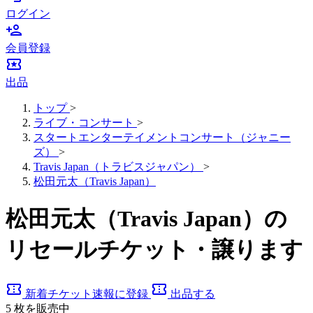
ログイン
person_add
会員登録
local_activity
出品
トップ
>
ライブ・コンサート
>
スタートエンターテイメントコンサート（ジャニー
ズ）
>
Travis Japan（トラビスジャパン）
>
松田元太（Travis Japan）
松田元太（Travis Japan）の
リセールチケット・譲ります
confirmation_number
confirmation_number
新着チケット速報に登録
出品する
5
枚を販売中