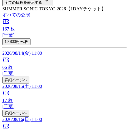
keyboard_arrow_down
全ての日程を表示する
SUMMER SONIC TOKYO 2026【1DAYチケット】
すべての公演
confirmation_number
167
枚
[千葉]
19,800円〜/枚
2026/08/14(金) 11:00
confirmation_number
66
枚
[千葉]
詳細ページへ
2026/08/15(土) 11:00
confirmation_number
17
枚
[千葉]
詳細ページへ
2026/08/16(日) 11:00
confirmation_number