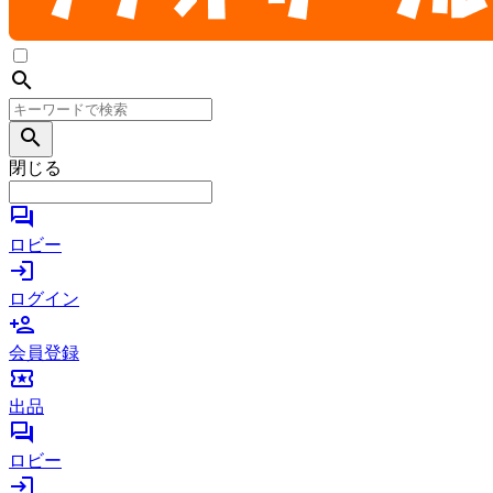
search
search
閉じる
forum
ロビー
login
ログイン
person_add
会員登録
local_activity
出品
forum
ロビー
login