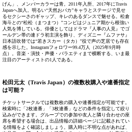
げん」、メンバーカラーは青。2011年入所、2017年にTravis
Japanへ加入。明るい“天然おバカ”キャラとステージで見せ
るセクシーさのギャップ、キレのあるダンスで魅せる。松倉
海斗との“松松（まつまつ）”コンビはジュニア期から根強い
人気を博している。俳優としてはドラマ『人事の人見』でゴ
ールデン帯の連ドラ初主演を飾り、ディズニー『ムファサ』
日本語吹替では“若きスカー（タカ）”役で声の芝居でも存在
感を示した。Instagramフォロワー99.4万人（2025年9月時
点）。音楽・演技・声優・バラエティまで横断する、いま最
注目のアーティストの1人である。
松田元太（Travis Japan）の複数枚購入や連番指定
は可能？
チケットサークルでは複数枚の購入や連番指定が可能です。
検索時に「2枚連番」「3枚連番」などの条件を指定して絞り
込みができます。グループでの参加や友人と隣り合わせの座
席を希望する場合は、出品情報の詳細ページに記載されてい
る情報をよく確認しましょう。購入時に不明な点があれば、