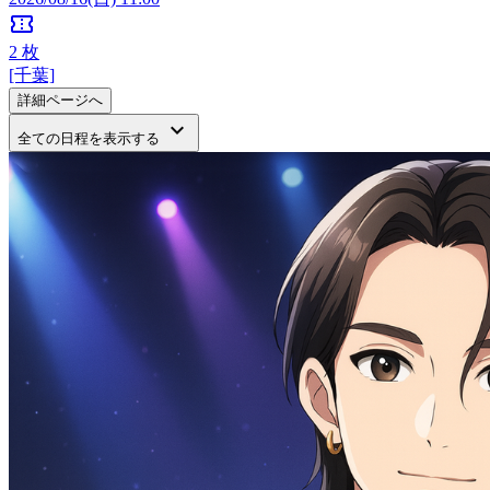
confirmation_number
2
枚
[千葉]
詳細ページへ
keyboard_arrow_down
全ての日程を表示する