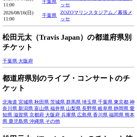
千葉県
11:00
ッセ
ZOZOマリンスタジアム／幕張メ
2026/08/16(日)
千葉県
11:00
ッセ
松田元太（Travis Japan）の都道府県別
チケット
千葉県
大阪府
都道府県別のライブ・コンサートのチ
ケット
北海道
宮城県
秋田県
茨城県
群馬県
埼玉県
千葉県
東京都
神
奈川県
新潟県
富山県
福井県
山梨県
長野県
岐阜県
静岡県
愛
知県
滋賀県
京都府
大阪府
兵庫県
広島県
香川県
福岡県
熊本
県
鹿児島県
沖縄県
その他