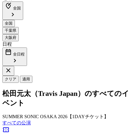
edit_location_alt
全国
chevron_right
日程
date_range
全日程
chevron_right
close
クリア
適用
松田元太（Travis Japan）のすべてのイ
ベント
SUMMER SONIC OSAKA 2026【1DAYチケット】
すべての公演
confirmation_number