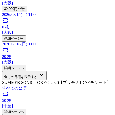
[大阪]
39,000円〜/枚
2026/08/15(土) 11:00
confirmation_number
0
枚
[大阪]
詳細ページへ
2026/08/16(日) 11:00
confirmation_number
20
枚
[大阪]
詳細ページへ
keyboard_arrow_down
全ての日程を表示する
SUMMER SONIC TOKYO 2026【プラチナ1DAYチケット】
すべての公演
confirmation_number
50
枚
[千葉]
詳細ページへ