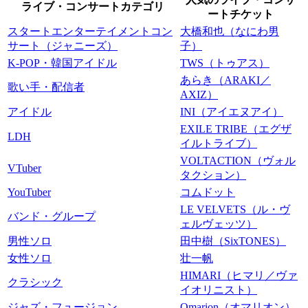
ライブ・コンサートカテゴリ
ートチケット
スタートエンターテイメントコン
大橋和也（なにわ男
サート（ジャニーズ）
子）
K-POP・韓国アイドル
TWS（トゥアス）
あらき（ARAKI／
歌い手・配信者
AXIZ）
アイドル
INI（アイエヌアイ）
EXILE TRIBE（エグザ
LDH
イルトライブ）
VOLTACTION（ヴォル
VTuber
タクション）
YouTuber
コムドット
LE VELVETS（ル・ヴ
バンド・グループ
ェルヴェッツ）
男性ソロ
田中樹（SixTONES）
女性ソロ
壮一帆
HIMARI（ヒマリ／ヴァ
クラシック
イオリニスト）
ジャズ・フュージョン
Omarion（オマリオン）