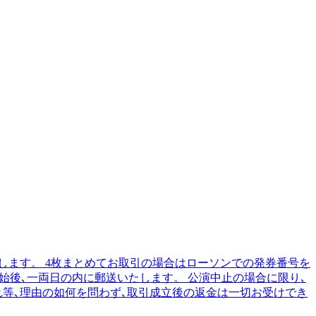
します。 4枚まとめてお取引の場合はローソンでの発券番号を
発券開始後､一両日の内に郵送いたします。 公演中止の場合に限り､
れ等､理由の如何を問わず､取引成立後の返金は一切お受けでき