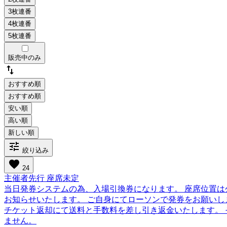
販売中のみ
swap_vert
おすすめ順
tune
絞り込み
favorite
24
主催者先行 座席未定
当日発券システムの為、入場引換券になります。 座席位置は
お知らせいたします。 ご自身にてローソンで発券をお願いします。
チケット返却にて送料と手数料を差し引き返金いたします。 
ません。