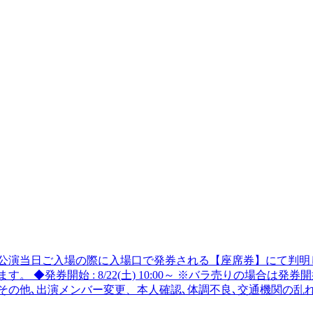
公演当日ご入場の際に入場口で発券される【座席券】にて判明
 ◆発券開始 : 8/22(土) 10:00～ ※バラ売りの場合は
その他､出演メンバー変更、本人確認､体調不良､交通機関の乱