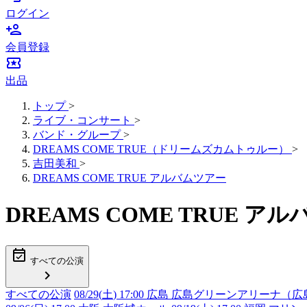
ログイン
person_add
会員登録
local_activity
出品
トップ
>
ライブ・コンサート
>
バンド・グループ
>
DREAMS COME TRUE（ドリームズカムトゥルー）
>
吉田美和
>
DREAMS COME TRUE アルバムツアー
DREAMS COME TRUE
event_available
すべての公演
chevron_right
すべての公演
08/29(
土
) 17:00 広島 広島グリーンアリーナ