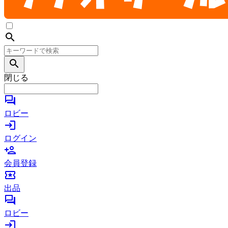
search
search
閉じる
forum
ロビー
login
ログイン
person_add
会員登録
local_activity
出品
forum
ロビー
login