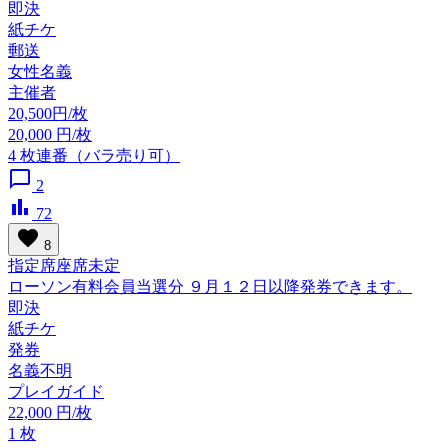
即決
紙チケ
郵送
女性名義
主催者
20,500円/枚
20,000
円/枚
4
枚連番（バラ売り可）
chat_bubble_outline
2
bar_chart
72
favorite
8
指定席座席未定
ローソン有料会員当選分 ９月１２日以降発券できます。
即決
紙チケ
発券
名義不明
プレイガイド
22,000
円/枚
1
枚