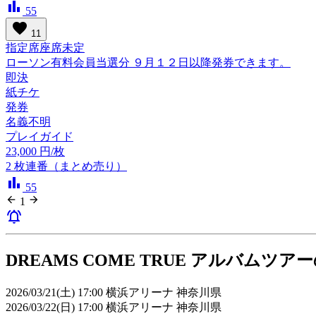
bar_chart
55
favorite
11
指定席座席未定
ローソン有料会員当選分 ９月１２日以降発券できます。
即決
紙チケ
発券
名義不明
プレイガイド
23,000
円/枚
2
枚連番（まとめ売り）
bar_chart
55
arrow_back
arrow_forward
1
notifications_active
DREAMS COME TRUE アルバムツア
2026/03/21(土) 17:00 横浜アリーナ 神奈川県
2026/03/22(日) 17:00 横浜アリーナ 神奈川県