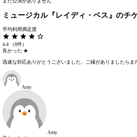
まだ公演がありません
ミュージカル『レイディ・ベス』のチ
平均利用満足度
star
star
star
star
star_border
4.4
（8件）
良かった
★
迅速な対応ありがとうございました。ご縁がありましたらま
Amy
Amy