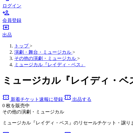
ログイン
person_add
会員登録
local_activity
出品
トップ
>
演劇・舞台・ミュージカル
>
その他の演劇・ミュージカル
>
ミュージカル『レイディ・ベス』
ミュージカル『レイディ・ベ
confirmation_number
confirmation_number
新着チケット速報に登録
出品する
0
枚を販売中
その他の演劇・ミュージカル
ミュージカル『レイディ・ベス』のリセールチケット・譲り