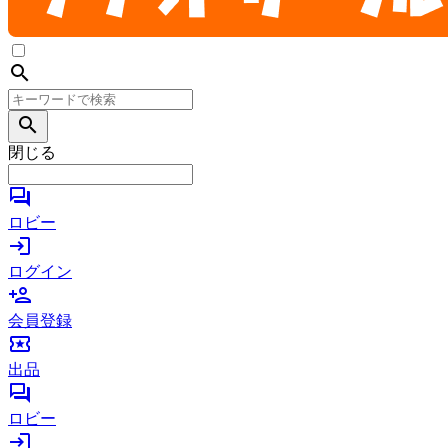
search
search
閉じる
forum
ロビー
login
ログイン
person_add
会員登録
local_activity
出品
forum
ロビー
login