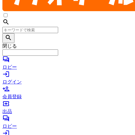
search
search
閉じる
forum
ロビー
login
ログイン
person_add
会員登録
local_activity
出品
forum
ロビー
login