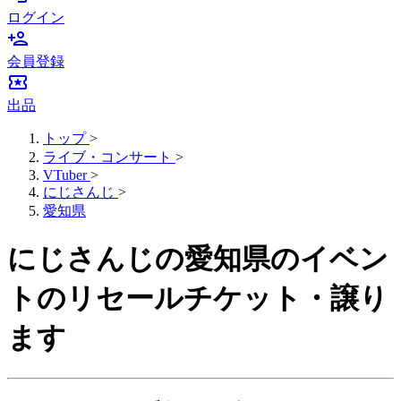
ログイン
person_add
会員登録
local_activity
出品
トップ
>
ライブ・コンサート
>
VTuber
>
にじさんじ
>
愛知県
にじさんじの愛知県のイベン
トのリセールチケット・譲り
ます