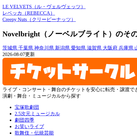
LE VELVETS（ル・ヴェルヴェッツ）
レベッカ（REBECCA）
Creepy Nuts（クリーピーナッツ）
Novelbright（ノーベルブライト）
茨城県
千葉県
神奈川県
新潟県
愛知県
滋賀県
大阪府
兵庫県
2026-08-07更新
ライブ・コンサート・舞台のチケットを安心に転売・譲渡で
演劇・舞台・ミュージカルから探す
宝塚歌劇団
2.5次元ミュージカル
劇団四季
お笑いライブ
歌舞伎・伝統芸能