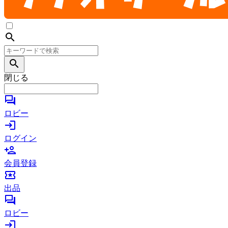
search
search
閉じる
forum
ロビー
login
ログイン
person_add
会員登録
local_activity
出品
forum
ロビー
login