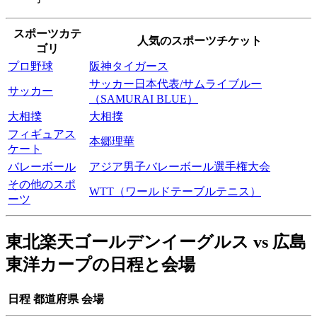
スポーツカテ
人気のスポーツチケット
ゴリ
プロ野球
阪神タイガース
サッカー日本代表/サムライブルー
サッカー
（SAMURAI BLUE）
大相撲
大相撲
フィギュアス
本郷理華
ケート
バレーボール
アジア男子バレーボール選手権大会
その他のスポ
WTT（ワールドテーブルテニス）
ーツ
東北楽天ゴールデンイーグルス vs 広島
東洋カープの日程と会場
日程
都道府県
会場