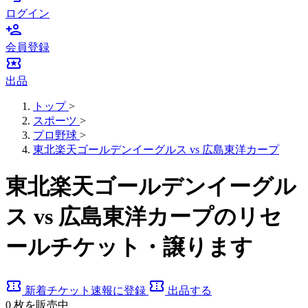
ログイン
person_add
会員登録
local_activity
出品
トップ
>
スポーツ
>
プロ野球
>
東北楽天ゴールデンイーグルス vs 広島東洋カープ
東北楽天ゴールデンイーグル
ス vs 広島東洋カープのリセ
ールチケット・譲ります
confirmation_number
confirmation_number
新着チケット速報に登録
出品する
0
枚を販売中