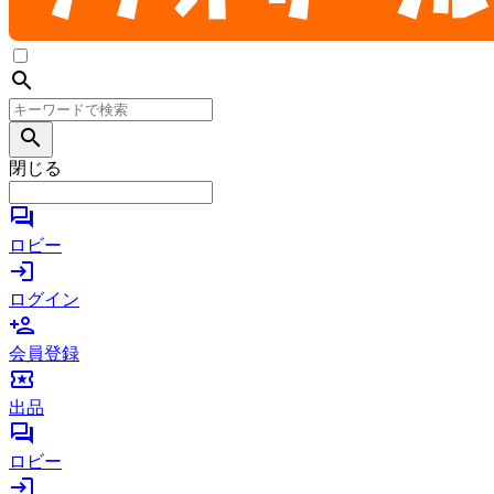
search
search
閉じる
forum
ロビー
login
ログイン
person_add
会員登録
local_activity
出品
forum
ロビー
login