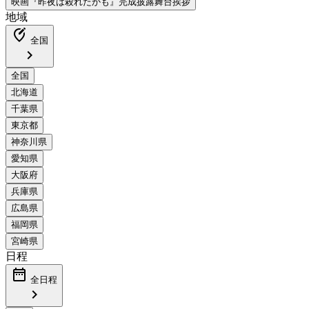
地域
edit_location_alt
全国
chevron_right
日程
date_range
全日程
chevron_right