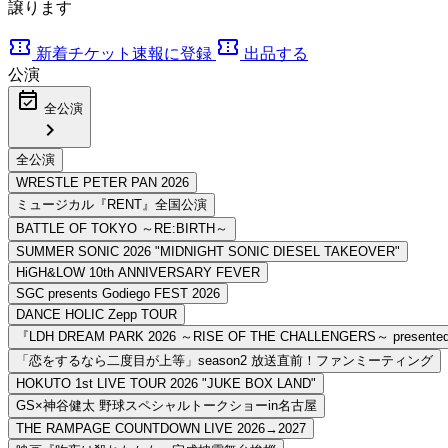
譲ります
confirmation_number
confirmation_number
新着チケット速報に登録
出品する
公演
event_available
全公演
chevron_right