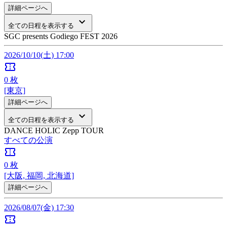
詳細ページへ
keyboard_arrow_down
全ての日程を表示する
SGC presents Godiego FEST 2026
2026/10/10(土) 17:00
confirmation_number
0
枚
[東京]
詳細ページへ
keyboard_arrow_down
全ての日程を表示する
DANCE HOLIC Zepp TOUR
すべての公演
confirmation_number
0
枚
[大阪, 福岡, 北海道]
詳細ページへ
2026/08/07(金) 17:30
confirmation_number