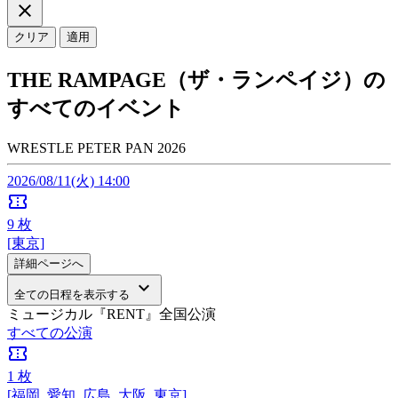
close
クリア
適用
THE RAMPAGE（ザ・ランペイジ）の
すべてのイベント
WRESTLE PETER PAN 2026
2026/08/11(火) 14:00
confirmation_number
9
枚
[東京]
詳細ページへ
keyboard_arrow_down
全ての日程を表示する
ミュージカル『RENT』全国公演
すべての公演
confirmation_number
1
枚
[福岡, 愛知, 広島, 大阪, 東京]