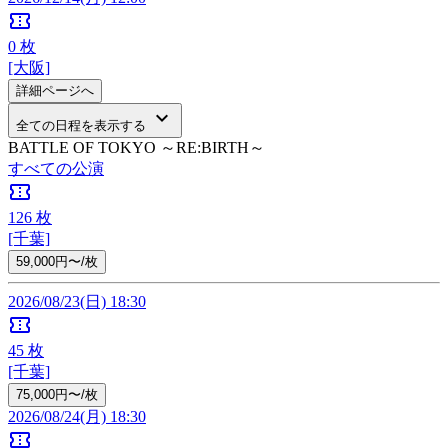
confirmation_number
0
枚
[大阪]
詳細ページへ
keyboard_arrow_down
全ての日程を表示する
BATTLE OF TOKYO ～RE:BIRTH～
すべての公演
confirmation_number
126
枚
[千葉]
59,000円〜/枚
2026/08/23(日) 18:30
confirmation_number
45
枚
[千葉]
75,000円〜/枚
2026/08/24(月) 18:30
confirmation_number