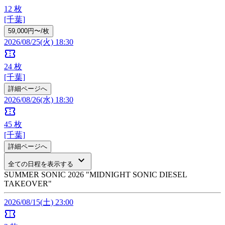
12
枚
[千葉]
59,000円〜/枚
2026/08/25(火) 18:30
confirmation_number
24
枚
[千葉]
詳細ページへ
2026/08/26(水) 18:30
confirmation_number
45
枚
[千葉]
詳細ページへ
keyboard_arrow_down
全ての日程を表示する
SUMMER SONIC 2026 "MIDNIGHT SONIC DIESEL
TAKEOVER"
2026/08/15(土) 23:00
confirmation_number