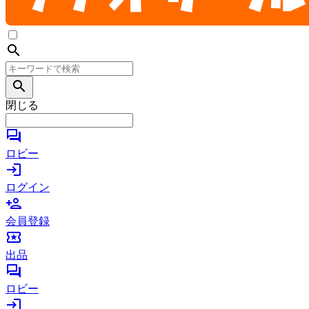
search
search
閉じる
forum
ロビー
login
ログイン
person_add
会員登録
local_activity
出品
forum
ロビー
login