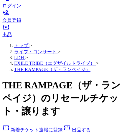
ログイン
person_add
会員登録
local_activity
出品
トップ
>
ライブ・コンサート
>
LDH
>
EXILE TRIBE（エグザイルトライブ）
>
THE RAMPAGE（ザ・ランペイジ）
THE RAMPAGE（ザ・ラン
ペイジ）のリセールチケッ
ト・譲ります
confirmation_number
confirmation_number
新着チケット速報に登録
出品する