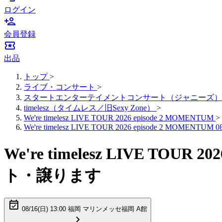
ログイン
person_add
会員登録
local_activity
出品
トップ
>
ライブ・コンサート
>
スタートエンターテイメントコンサート（ジャニーズ）
timelesz（タイムレス／旧Sexy Zone）
>
We're timelesz LIVE TOUR 2026 episode 2 MOMENTUM
>
We're timelesz LIVE TOUR 2026 episode 2 MOMENTUM 08
We're timelesz LIVE TOUR
ト・譲ります
event_available
08/16(
日
) 13:00 福岡 マリンメッセ福岡 A館
chevron_right