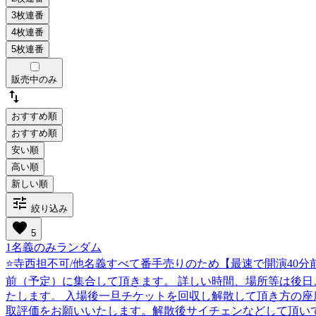
販売中のみ
swap_vert
おすすめ順
tune
絞り込み
favorite
5
1名義のみランダム
⭐️寺西担不可/他名義すべて番手売りのため【最速で開演40分
前（予定）に集合して頂きます。 詳しい時間、場所等は後日
たします。 入場後一旦チケットを回収し解散して頂き方の
取評価をお願いいたします。解散後サイチェンなどして頂いて