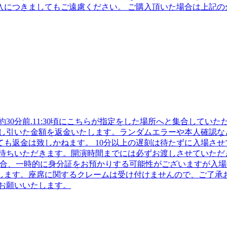
入につきましてもご遠慮ください。 ご購入頂いた場合は上記の
30分前.11:30頃にこちらが指定をした場所へと集合してい
差し引いた金額を返金いたします。ランダムエラーや本人確認な
も返金は致しかねます。 10分以上の遅刻は待たずに入場さ
待ちいただきます。開演時間までには必ずお渡しさせていただ
場合、一時的に身分証をお預かりする可能性がございますが入場
します。座席に関するクレームは受け付けませんので、ご了承お
お願いいたします。