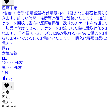
favorite
3
座席未定
2名義中1番手/初期当選/有効期限内/すり替えなし/郵送物戻
きます。詳しい時間、場所等は後日ご連絡いたします。 遅刻
ケットを回収し当方の座席選択後、残りのチケットをお渡しい
一切受け付けません。チケットをお渡しした際に受取評価を
ねます。 日本語でスムーズに連絡が取れる方のみご購入をお
なしますのでよろしくお願いいたします。 購入は専用出品に
電チケ
同行
女性名義
FC
100,000円/枚
98,000
円/枚
1
枚
bar_chart
42
favorite
1
未定
即決
電チケ