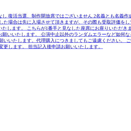
りなし 復活当選、制作開放席ではございません 2名義とも名義
した場合は先に入場させて頂きますが、その際も受取評価をし
たします。 こちらが1番手と見なした座席にお座りいただき
お願いいたします。 公演中止以外のランダムエラーなど如何な
願いいたします。代理購入につきましてもご遠慮ください。 
変更します。 担当記入後申請お願いいたします。