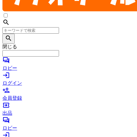
search
search
閉じる
forum
ロビー
login
ログイン
person_add
会員登録
local_activity
出品
forum
ロビー
login