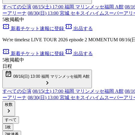
すべての公演
08/15(
土
) 17:00 福岡 マリンメッセ福岡 A館
08/1
ーアリーナ
08/30(
日
) 13:00 宮城 セキスイハイムスーパーア
5
枚掲載中
confirmation_number
confirmation_number
新着チケット速報に登録
出品する
We're timelesz LIVE TOUR 2026 episode 2 MOMENTU
confirmation_number
confirmation_number
新着チケット速報に登録
出品する
5
枚掲載中
日程
event_available
08/16(
日
) 13:00 福岡 マリンメッセ福岡 A館
chevron_right
すべての公演
08/15(
土
) 17:00 福岡 マリンメッセ福岡 A館
08/1
ーアリーナ
08/30(
日
) 13:00 宮城 セキスイハイムスーパーア
枚数
chevron_right