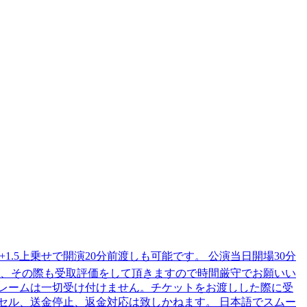
.5上乗せで開演20分前渡しも可能です。 公演当日開場30分
が、その際も受取評価をして頂きますので時間厳守でお願いい
レームは一切受け付けません。チケットをお渡しした際に受
セル、送金停止、返金対応は致しかねます。 日本語でスムー