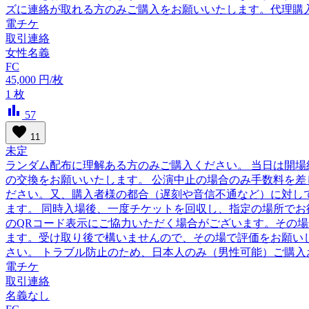
ズに連絡が取れる方のみご購入をお願いいたします。代理購
電チケ
取引連絡
女性名義
FC
45,000
円/枚
1
枚
bar_chart
57
favorite
11
未定
ランダム配布に理解ある方のみご購入ください。 当日は開場約
の交換をお願いいたします。 公演中止の場合のみ手数料を
ださい。又、購入者様の都合（遅刻や音信不通など）に対して
ます。 同時入場後、一度チケットを回収し、指定の場所でお
のQRコード表示にご協力いただく場合がございます。その
ます。受け取り後で構いませんので、その場で評価をお願い
さい。 トラブル防止のため、日本人のみ（男性可能）ご購入
電チケ
取引連絡
名義なし