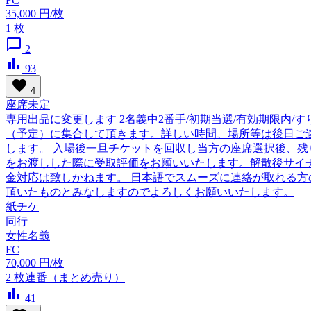
FC
35,000
円/枚
1
枚
chat_bubble_outline
2
bar_chart
93
favorite
4
座席未定
専用出品に変更します 2名義中2番手/初期当選/有効期限内/
（予定）に集合して頂きます。詳しい時間、場所等は後日ご
します。 入場後一旦チケットを回収し当方の座席選択後、
をお渡しした際に受取評価をお願いいたします。解散後サイ
金対応は致しかねます。 日本語でスムーズに連絡が取れる方
頂いたものとみなしますのでよろしくお願いいたします。
紙チケ
同行
女性名義
FC
70,000
円/枚
2
枚連番（まとめ売り）
bar_chart
41