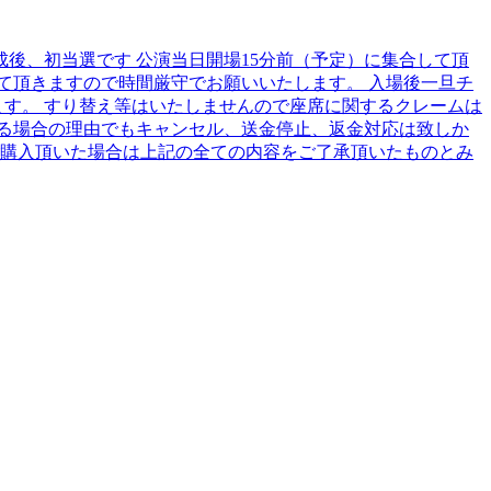
作成後、初当選です 公演当日開場15分前（予定）に集合して頂
て頂きますので時間厳守でお願いいたします。 入場後一旦チ
ます。 すり替え等はいたしませんので座席に関するクレームは
る場合の理由でもキャンセル、送金停止、返金対応は致しか
ご購入頂いた場合は上記の全ての内容をご了承頂いたものとみ