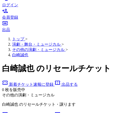
ログイン
person_add
会員登録
local_activity
出品
トップ
>
演劇・舞台・ミュージカル
>
その他の演劇・ミュージカル
>
白崎誠也
白崎誠也 のリセールチケット
confirmation_number
confirmation_number
新着チケット速報に登録
出品する
0
枚を販売中
その他の演劇・ミュージカル
白崎誠也 のリセールチケット・譲ります