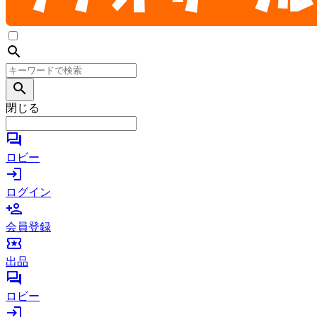
search
search
閉じる
forum
ロビー
login
ログイン
person_add
会員登録
local_activity
出品
forum
ロビー
login