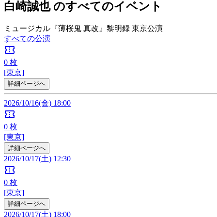
白崎誠也 のすべてのイベント
ミュージカル『薄桜鬼 真改』黎明録 東京公演
すべての公演
confirmation_number
0
枚
[東京]
詳細ページへ
2026/10/16(金) 18:00
confirmation_number
0
枚
[東京]
詳細ページへ
2026/10/17(土) 12:30
confirmation_number
0
枚
[東京]
詳細ページへ
2026/10/17(土) 18:00