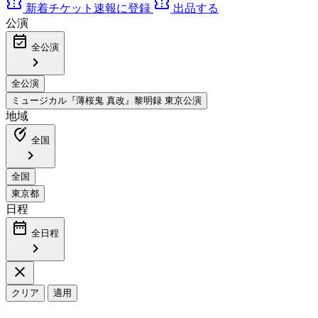
confirmation_number
confirmation_number
新着チケット速報に登録
出品する
公演
event_available
全公演
chevron_right
地域
edit_location_alt
全国
chevron_right
日程
date_range
全日程
chevron_right
close
クリア
適用