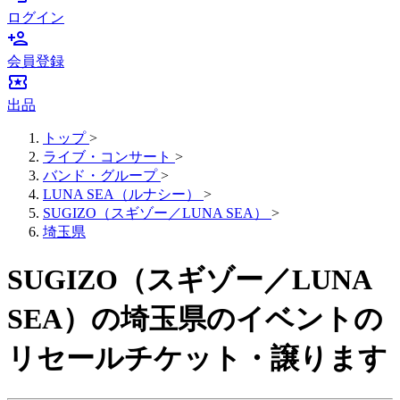
ログイン
person_add
会員登録
local_activity
出品
トップ
>
ライブ・コンサート
>
バンド・グループ
>
LUNA SEA（ルナシー）
>
SUGIZO（スギゾー／LUNA SEA）
>
埼玉県
SUGIZO（スギゾー／LUNA
SEA）の埼玉県のイベントの
リセールチケット・譲ります