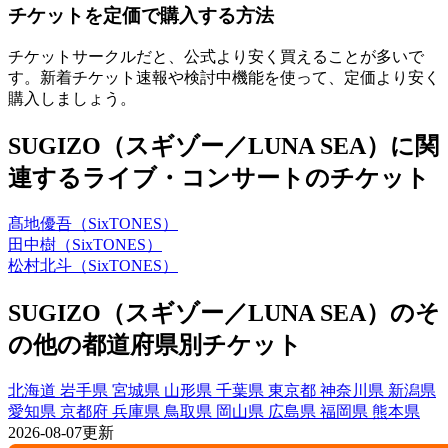
チケットを定価で購入する方法
チケットサークルだと、公式より安く買えることが多いで
す。新着チケット速報や検討中機能を使って、定価より安く
購入しましょう。
SUGIZO（スギゾー／LUNA SEA）に関
連するライブ・コンサートのチケット
髙地優吾（SixTONES）
田中樹（SixTONES）
松村北斗（SixTONES）
SUGIZO（スギゾー／LUNA SEA）のそ
の他の都道府県別チケット
北海道
岩手県
宮城県
山形県
千葉県
東京都
神奈川県
新潟県
愛知県
京都府
兵庫県
鳥取県
岡山県
広島県
福岡県
熊本県
2026-08-07更新