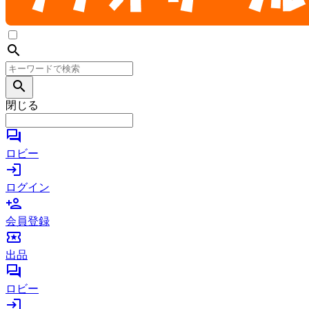
search
search
閉じる
forum
ロビー
login
ログイン
person_add
会員登録
local_activity
出品
forum
ロビー
login