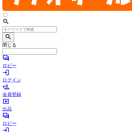
search
search
閉じる
forum
ロビー
login
ログイン
person_add
会員登録
local_activity
出品
forum
ロビー
login