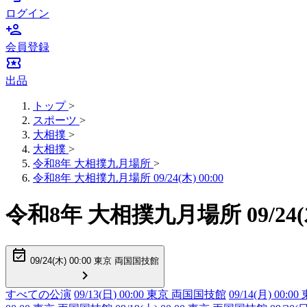
ログイン
person_add
会員登録
local_activity
出品
トップ
>
スポーツ
>
大相撲
>
大相撲
>
令和8年 大相撲九月場所
>
令和8年 大相撲九月場所 09/24(木) 00:00
令和8年 大相撲九月場所 09/2
event_available
09/24(木) 00:00 東京 両国国技館
chevron_right
すべての公演
09/13(
日
) 00:00 東京 両国国技館
09/14(月) 00