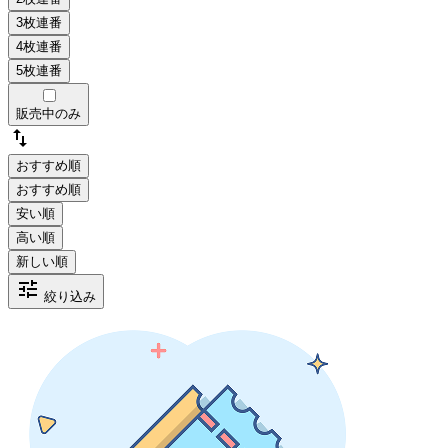
販売中のみ
swap_vert
おすすめ順
tune
絞り込み