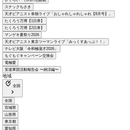
地域
edit_location_alt
全国
chevron_right