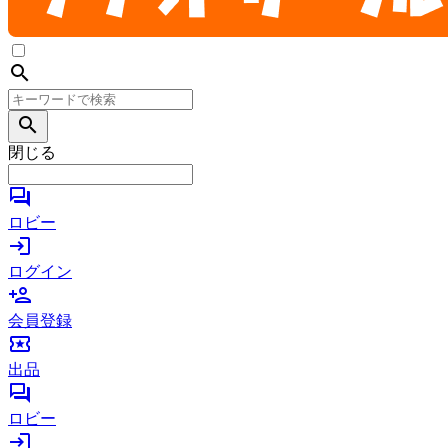
search
search
閉じる
forum
ロビー
login
ログイン
person_add
会員登録
local_activity
出品
forum
ロビー
login