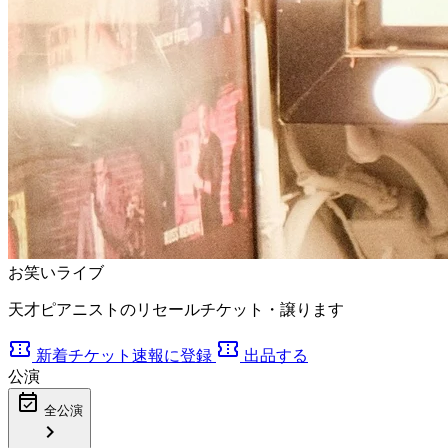
お笑いライブ
天才ピアニストのリセールチケット・譲ります
confirmation_number
confirmation_number
新着チケット速報に登録
出品する
公演
event_available
全公演
chevron_right