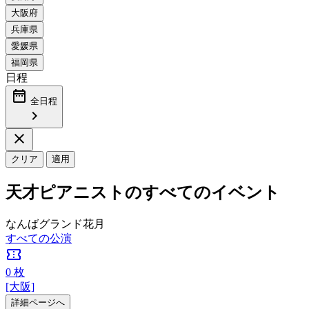
日程
date_range
全日程
chevron_right
close
クリア
適用
天才ピアニストのすべてのイベント
なんばグランド花月
すべての公演
confirmation_number
0
枚
[大阪]
詳細ページへ