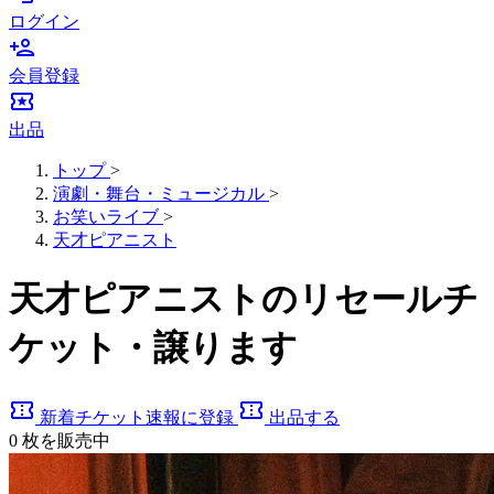
ログイン
person_add
会員登録
local_activity
出品
トップ
>
演劇・舞台・ミュージカル
>
お笑いライブ
>
天才ピアニスト
天才ピアニストのリセールチ
ケット・譲ります
confirmation_number
confirmation_number
新着チケット速報に登録
出品する
0
枚を販売中