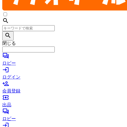
search
search
閉じる
forum
ロビー
login
ログイン
person_add
会員登録
local_activity
出品
forum
ロビー
login