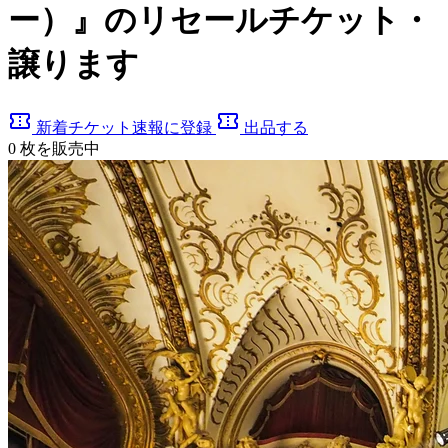
ー）』のリセールチケット・
譲ります
confirmation_number
confirmation_number
新着チケット速報に登録
出品する
0
枚を販売中