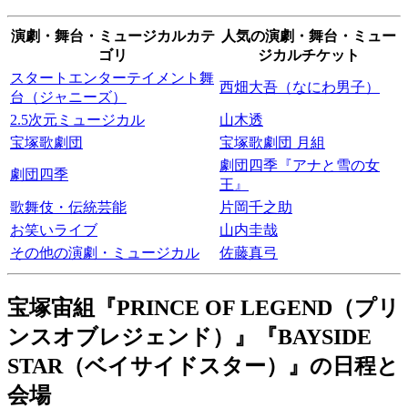
演劇・舞台・ミュージカルカテ
人気の演劇・舞台・ミュー
ゴリ
ジカルチケット
スタートエンターテイメント舞
西畑大吾（なにわ男子）
台（ジャニーズ）
2.5次元ミュージカル
山木透
宝塚歌劇団
宝塚歌劇団 月組
劇団四季『アナと雪の女
劇団四季
王』
歌舞伎・伝統芸能
片岡千之助
お笑いライブ
山内圭哉
その他の演劇・ミュージカル
佐藤真弓
宝塚宙組『PRINCE OF LEGEND（プリ
ンスオブレジェンド）』『BAYSIDE
STAR（ベイサイドスター）』の日程と
会場