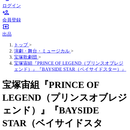
ログイン
person_add
会員登録
local_activity
出品
トップ
>
演劇・舞台・ミュージカル
>
宝塚歌劇団
>
宝塚宙組『PRINCE OF LEGEND（プリンスオブレジ
ェンド）』『BAYSIDE STAR（ベイサイドスター）』
宝塚宙組『PRINCE OF
LEGEND（プリンスオブレジ
ェンド）』『BAYSIDE
STAR（ベイサイドスタ