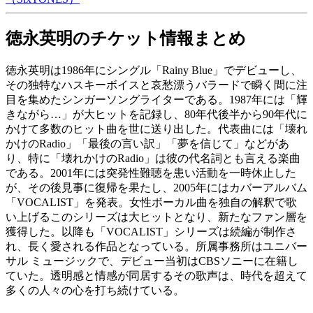
徳永英明のチケット情報まとめ
徳永英明は1986年にシングル「Rainy Blue」でデビューし、
その独特なハスキーボイスと哀愁漂うバラードで瞬く間に注
目を集めたシンガーソングライターである。1987年には「輝
きながら…」が大ヒットを記録し、80年代後半から90年代に
かけて多数のヒット曲を世に送り出した。代表曲には「壊れ
かけのRadio」「最後の言い訳」「夢を信じて」などがあ
り、特に「壊れかけのRadio」は彼の代名詞とも言える楽曲
である。2001年には突発性難聴を患い活動を一時休止した
が、その後見事に復帰を果たし、2005年にはカバーアルバム
「VOCALIST」を発表。女性ボーカル曲を独自の解釈で歌
い上げるこのシリーズは大ヒットとなり、新たなファン層を
獲得した。以降も「VOCALIST」シリーズは続編が制作さ
れ、長く愛される作品となっている。所属事務所はユニバー
サル ミュージックで、デビュー当初はCBSソニーに在籍し
ていた。透明感と情感が同居するその歌声は、時代を超えて
多くの人々の心を打ち続けている。