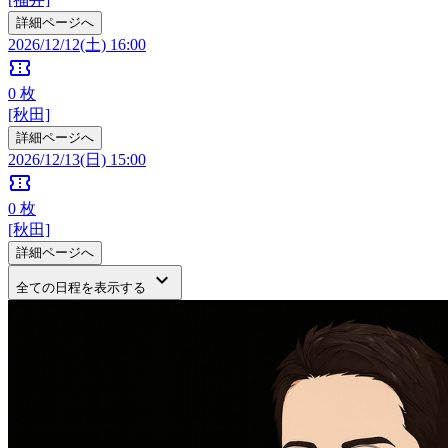
詳細ページへ
2026/12/12(土) 16:00
confirmation_number
0
枚
[秋田]
詳細ページへ
2026/12/13(日) 15:00
confirmation_number
0
枚
[秋田]
詳細ページへ
keyboard_arrow_down
全ての日程を表示する