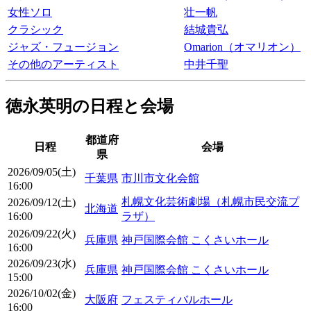
女性ソロ
壮一帆
クラシック
結城貴弘
ジャズ・フュージョン
Omarion（オマリオン）
その他のアーティスト
中井千聖
徳永英明の日程と会場
都道府
日程
会場
県
2026/09/05(土)
千葉県
市川市文化会館
16:00
札幌文化芸術劇場（札幌市民交流プ
2026/09/12(土)
北海道
16:00
ラザ）
2026/09/22(火)
兵庫県
神戸国際会館 こくさいホール
16:00
2026/09/23(水)
兵庫県
神戸国際会館 こくさいホール
15:00
2026/10/02(金)
大阪府
フェスティバルホール
16:00