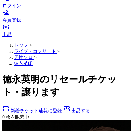
ログイン
person_add
会員登録
local_activity
出品
トップ
>
ライブ・コンサート
>
男性ソロ
>
徳永英明
徳永英明のリセールチケッ
ト・譲ります
confirmation_number
confirmation_number
新着チケット速報に登録
出品する
0
枚を販売中