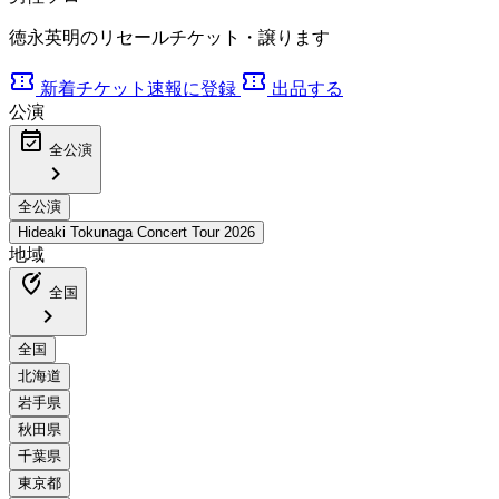
徳永英明のリセールチケット・譲ります
confirmation_number
confirmation_number
新着チケット速報に登録
出品する
公演
event_available
全公演
chevron_right
地域
edit_location_alt
全国
chevron_right