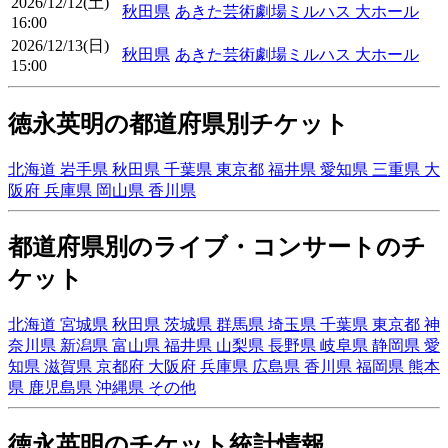
2026/12/12(土)
秋田県
あきた芸術劇場ミルハス 大ホール
16:00
2026/12/13(日)
秋田県
あきた芸術劇場ミルハス 大ホール
15:00
徳永英明の都道府県別チケット
北海道
岩手県
秋田県
千葉県
東京都
福井県
愛知県
三重県
大
阪府
兵庫県
岡山県
香川県
都道府県別のライブ・コンサートのチ
ケット
北海道
宮城県
秋田県
茨城県
群馬県
埼玉県
千葉県
東京都
神
奈川県
新潟県
富山県
福井県
山梨県
長野県
岐阜県
静岡県
愛
知県
滋賀県
京都府
大阪府
兵庫県
広島県
香川県
福岡県
熊本
県
鹿児島県
沖縄県
その他
徳永英明のチケット統計情報