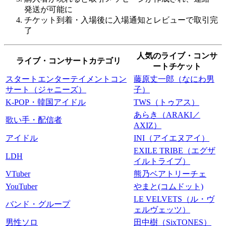
発送が可能に
チケット到着・入場後に入場通知とレビューで取引完
了
人気のライブ・コンサ
ライブ・コンサートカテゴリ
ートチケット
スタートエンターテイメントコン
藤原丈一郎（なにわ男
サート（ジャニーズ）
子）
K-POP・韓国アイドル
TWS（トゥアス）
あらき（ARAKI／
歌い手・配信者
AXIZ）
アイドル
INI（アイエヌアイ）
EXILE TRIBE（エグザ
LDH
イルトライブ）
VTuber
熊乃ベアトリーチェ
YouTuber
やまと(コムドット)
LE VELVETS（ル・ヴ
バンド・グループ
ェルヴェッツ）
男性ソロ
田中樹（SixTONES）