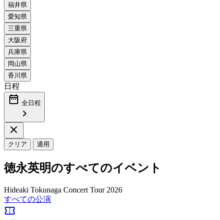
日程
date_range
全日程
chevron_right
close
クリア
適用
徳永英明のすべてのイベント
Hideaki Tokunaga Concert Tour 2026
すべての公演
confirmation_number