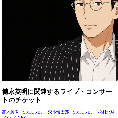
徳永英明に関連するライブ・コンサー
トのチケット
髙地優吾（SixTONES）
森本慎太郎（SixTONES）
松村北斗
（SixTONES）