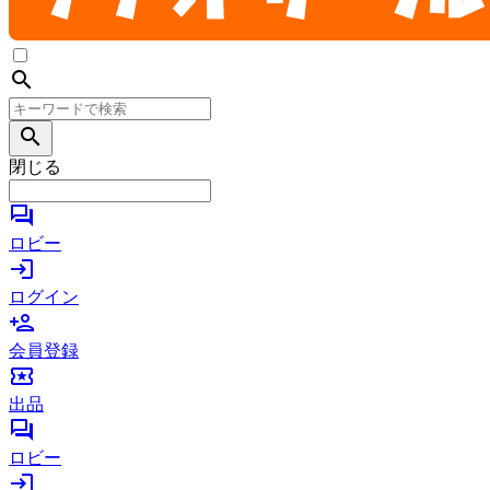
search
search
閉じる
forum
ロビー
login
ログイン
person_add
会員登録
local_activity
出品
forum
ロビー
login