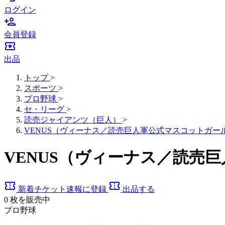
ログイン
person_add
会員登録
local_activity
出品
トップ
>
スポーツ
>
プロ野球
>
セ・リーグ
>
読売ジャイアンツ（巨人）
>
VENUS（ヴィーナス／読売巨人軍公式マスコットガー
VENUS（ヴィーナス／読売
confirmation_number
confirmation_number
新着チケット速報に登録
出品する
0
枚を販売中
プロ野球