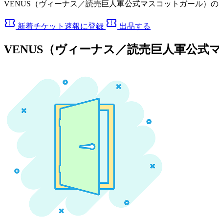
VENUS（ヴィーナス／読売巨人軍公式マスコットガール）
confirmation_number
confirmation_number
新着チケット速報に登録
出品する
VENUS（ヴィーナス／読売巨人軍公