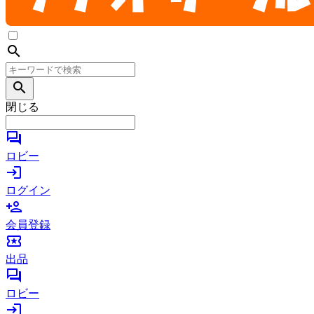
search
search
閉じる
forum
ロビー
login
ログイン
person_add
会員登録
local_activity
出品
forum
ロビー
login