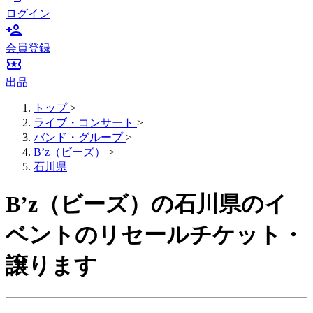
ログイン
person_add
会員登録
local_activity
出品
トップ
>
ライブ・コンサート
>
バンド・グループ
>
B’z（ビーズ）
>
石川県
B’z（ビーズ）の石川県のイ
ベントのリセールチケット・
譲ります