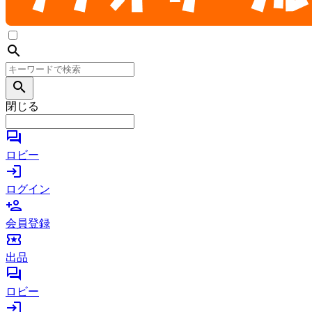
search
search
閉じる
forum
ロビー
login
ログイン
person_add
会員登録
local_activity
出品
forum
ロビー
login