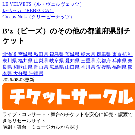
LE VELVETS（ル・ヴェルヴェッツ）
レベッカ（REBECCA）
Creepy Nuts（クリーピーナッツ）
B’z（ビーズ）のその他の都道府県別チ
ケット
北海道
宮城県
秋田県
福島県
茨城県
栃木県
群馬県
東京都
神
奈川県
福井県
山梨県
岐阜県
愛知県
三重県
京都府
兵庫県
奈
良県
和歌山県
岡山県
広島県
山口県
香川県
愛媛県
福岡県
熊
本県
大分県
沖縄県
2026-08-03更新
ライブ・コンサート・舞台のチケットを安心に転売・譲渡で
きるリセールサイト
演劇・舞台・ミュージカルから探す