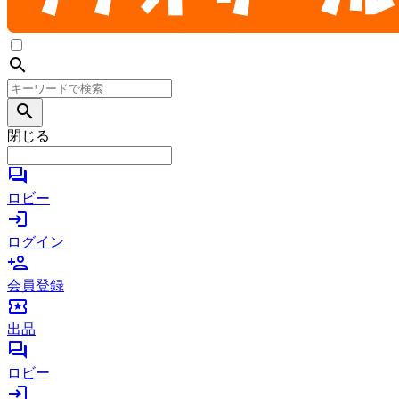
search
search
閉じる
forum
ロビー
login
ログイン
person_add
会員登録
local_activity
出品
forum
ロビー
login