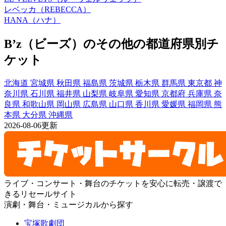
レベッカ（REBECCA）
HANA（ハナ）
B’z（ビーズ）のその他の都道府県別チ
ケット
北海道
宮城県
秋田県
福島県
茨城県
栃木県
群馬県
東京都
神
奈川県
石川県
福井県
山梨県
岐阜県
愛知県
京都府
兵庫県
奈
良県
和歌山県
岡山県
広島県
山口県
香川県
愛媛県
福岡県
熊
本県
大分県
沖縄県
2026-08-06更新
ライブ・コンサート・舞台のチケットを安心に転売・譲渡で
きるリセールサイト
演劇・舞台・ミュージカルから探す
宝塚歌劇団