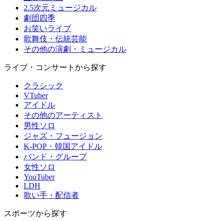
2.5次元ミュージカル
劇団四季
お笑いライブ
歌舞伎・伝統芸能
その他の演劇・ミュージカル
ライブ・コンサートから探す
クラシック
VTuber
アイドル
その他のアーティスト
男性ソロ
ジャズ・フュージョン
K-POP・韓国アイドル
バンド・グループ
女性ソロ
YouTuber
LDH
歌い手・配信者
スポーツから探す