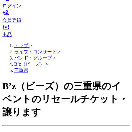
ログイン
person_add
会員登録
local_activity
出品
トップ
>
ライブ・コンサート
>
バンド・グループ
>
B’z（ビーズ）
>
三重県
B’z（ビーズ）の三重県のイ
ベントのリセールチケット・
譲ります