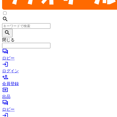
search
search
閉じる
forum
ロビー
login
ログイン
person_add
会員登録
local_activity
出品
forum
ロビー
login