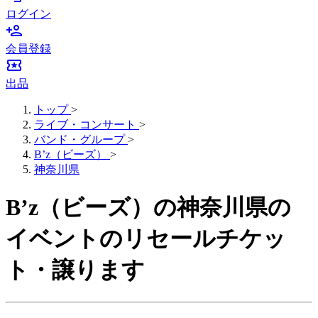
ログイン
person_add
会員登録
local_activity
出品
トップ
>
ライブ・コンサート
>
バンド・グループ
>
B’z（ビーズ）
>
神奈川県
B’z（ビーズ）の神奈川県の
イベントのリセールチケッ
ト・譲ります