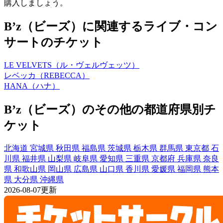
購入しましょう。
B’z（ビーズ）に関連するライブ・コン
サートのチケット
LE VELVETS（ル・ヴェルヴェッツ）
レベッカ（REBECCA）
HANA（ハナ）
B’z（ビーズ）のその他の都道府県別チ
ケット
北海道
宮城県
秋田県
福島県
茨城県
栃木県
群馬県
東京都
石
川県
福井県
山梨県
岐阜県
愛知県
三重県
京都府
兵庫県
奈良
県
和歌山県
岡山県
広島県
山口県
香川県
愛媛県
福岡県
熊本
県
大分県
沖縄県
2026-08-07更新