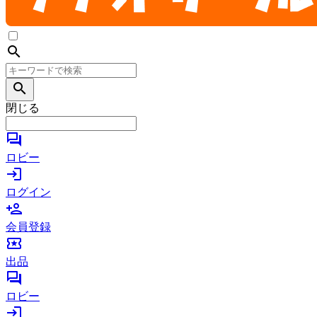
search
search
閉じる
forum
ロビー
login
ログイン
person_add
会員登録
local_activity
出品
forum
ロビー
login