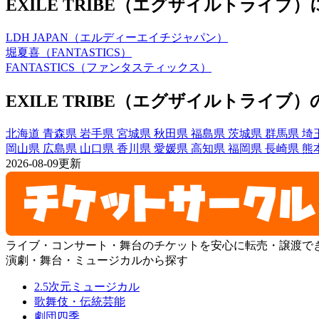
EXILE TRIBE（エグザイルトライ
LDH JAPAN（エルディーエイチジャパン）
堀夏喜（FANTASTICS）
FANTASTICS（ファンタスティックス）
EXILE TRIBE（エグザイルトライ
北海道
青森県
岩手県
宮城県
秋田県
福島県
茨城県
群馬県
埼
岡山県
広島県
山口県
香川県
愛媛県
高知県
福岡県
長崎県
熊
2026-08-09更新
ライブ・コンサート・舞台のチケットを安心に転売・譲渡で
演劇・舞台・ミュージカルから探す
2.5次元ミュージカル
歌舞伎・伝統芸能
劇団四季