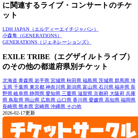
に関連するライブ・コンサートのチケ
ット
LDH JAPAN（エルディーエイチジャパン）
小森隼（GENERATIONS）
GENERATIONS（ジェネレーションズ）
EXILE TRIBE（エグザイルトライブ）
のその他の都道府県別チケット
北海道
青森県
岩手県
宮城県
秋田県
福島県
茨城県
群馬県
埼
玉県
千葉県
東京都
神奈川県
新潟県
富山県
石川県
福井県
長
野県
岐阜県
静岡県
愛知県
三重県
滋賀県
京都府
大阪府
兵庫
県
鳥取県
岡山県
広島県
山口県
香川県
愛媛県
高知県
福岡県
長崎県
熊本県
宮崎県
沖縄県
その他
2026-02-17更新