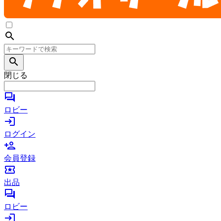
search
search
閉じる
forum
ロビー
login
ログイン
person_add
会員登録
local_activity
出品
forum
ロビー
login