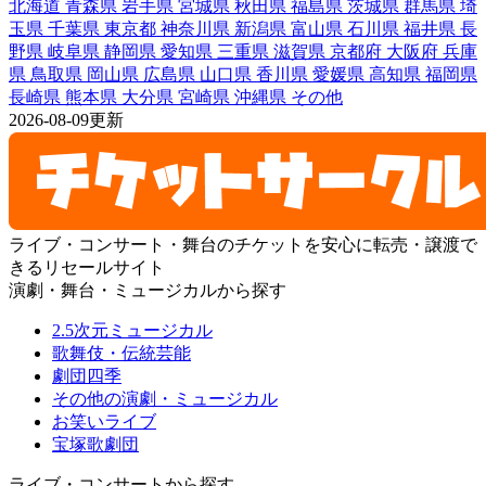
北海道
青森県
岩手県
宮城県
秋田県
福島県
茨城県
群馬県
埼
玉県
千葉県
東京都
神奈川県
新潟県
富山県
石川県
福井県
長
野県
岐阜県
静岡県
愛知県
三重県
滋賀県
京都府
大阪府
兵庫
県
鳥取県
岡山県
広島県
山口県
香川県
愛媛県
高知県
福岡県
長崎県
熊本県
大分県
宮崎県
沖縄県
その他
2026-08-09更新
ライブ・コンサート・舞台のチケットを安心に転売・譲渡で
きるリセールサイト
演劇・舞台・ミュージカルから探す
2.5次元ミュージカル
歌舞伎・伝統芸能
劇団四季
その他の演劇・ミュージカル
お笑いライブ
宝塚歌劇団
ライブ・コンサートから探す