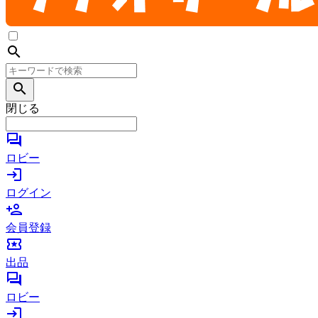
search
search
閉じる
forum
ロビー
login
ログイン
person_add
会員登録
local_activity
出品
forum
ロビー
login