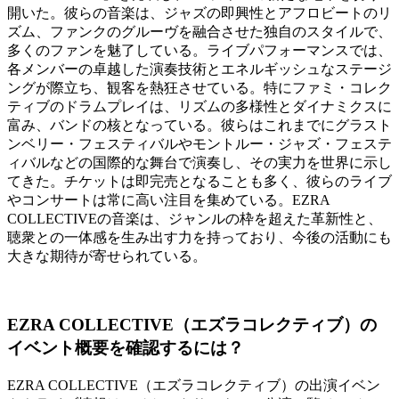
開いた。彼らの音楽は、ジャズの即興性とアフロビートのリ
ズム、ファンクのグルーヴを融合させた独自のスタイルで、
多くのファンを魅了している。ライブパフォーマンスでは、
各メンバーの卓越した演奏技術とエネルギッシュなステージ
ングが際立ち、観客を熱狂させている。特にファミ・コレク
ティブのドラムプレイは、リズムの多様性とダイナミクスに
富み、バンドの核となっている。彼らはこれまでにグラスト
ンベリー・フェスティバルやモントルー・ジャズ・フェステ
ィバルなどの国際的な舞台で演奏し、その実力を世界に示し
てきた。チケットは即完売となることも多く、彼らのライブ
やコンサートは常に高い注目を集めている。EZRA
COLLECTIVEの音楽は、ジャンルの枠を超えた革新性と、
聴衆との一体感を生み出す力を持っており、今後の活動にも
大きな期待が寄せられている。
EZRA COLLECTIVE（エズラコレクティブ）の
イベント概要を確認するには？
EZRA COLLECTIVE（エズラコレクティブ）の出演イベン