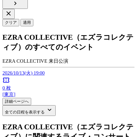
chevron_right
close
クリア
適用
EZRA COLLECTIVE（エズラコレクテ
ィブ）のすべてのイベント
EZRA COLLECTIVE 来日公演
2026/10/13(火) 19:00
confirmation_number
0
枚
[東京]
詳細ページへ
keyboard_arrow_down
全ての日程を表示する
EZRA COLLECTIVE（エズラコレクテ
ィブ）に関連するライブ・コンサート