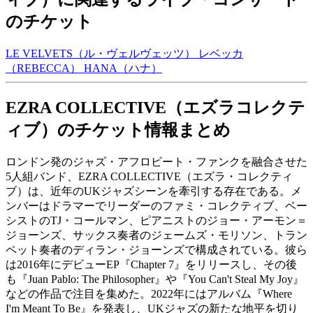
のチケット
LE VELVETS（ル・ヴェルヴェッツ）
レベッカ
（REBECCA）
HANA（ハナ）
EZRA COLLECTIVE（エズラコレクテ
ィブ）のチケット情報まとめ
ロンドン発のジャズ・アフロビート・ファンクを融合させた
5人組バンド、EZRA COLLECTIVE（エズラ・コレクティ
ブ）は、近年のUKジャズシーンを牽引する存在である。メ
ンバーはドラマーでリーダーのファミ・コレクティブ、ベー
シストのTJ・コールマン、ピアニストのジョー・アーモン＝
ジョーンズ、サックス奏者のジェームズ・モリソン、トラン
ペット奏者のディラン・ジョーンズで構成されている。彼ら
は2016年にデビューEP『Chapter 7』をリリースし、その後
も『Juan Pablo: The Philosopher』や『You Can't Steal My Joy』
などの作品で注目を集めた。2022年にはアルバム『Where
I'm Meant To Be』を発表し、UKジャズの新たな地平を切り