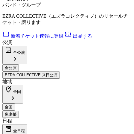
バンド・グループ
EZRA COLLECTIVE（エズラコレクティブ）のリセールチ
ケット・譲ります
confirmation_number
confirmation_number
新着チケット速報に登録
出品する
公演
event_available
全公演
chevron_right
地域
edit_location_alt
全国
chevron_right
日程
date_range
全日程