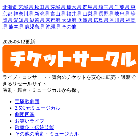
北海道
宮城県
秋田県
茨城県
栃木県
群馬県
埼玉県
千葉県
東
京都
神奈川県
新潟県
富山県
福井県
山梨県
長野県
岐阜県
静
岡県
愛知県
滋賀県
京都府
大阪府
兵庫県
広島県
香川県
福岡
県
熊本県
鹿児島県
沖縄県
その他
2026-06-12更新
ライブ・コンサート・舞台のチケットを安心に転売・譲渡で
きるリセールサイト
演劇・舞台・ミュージカルから探す
宝塚歌劇団
2.5次元ミュージカル
劇団四季
お笑いライブ
歌舞伎・伝統芸能
その他の演劇・ミュージカル