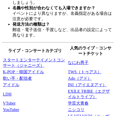
しましょう。
名義や性別が合わなくても入場できますか？
イベントにより異なりますが、名義指定がある場合は
注意が必要です。
発送方法の種類は？
郵送・電子送信・手渡しなど、出品者の設定によって
異なります。
人気のライブ・コンサ
ライブ・コンサートカテゴリ
ートチケット
スタートエンターテイメントコン
なにわ男子
サート（ジャニーズ）
K-POP・韓国アイドル
TWS（トゥアス）
歌い手・配信者
Ado（アド）
アイドル
INI（アイエヌアイ）
EXILE TRIBE（エグザ
LDH
イルトライブ）
VTuber
学芸大青春
YouTuber
ニシコリ