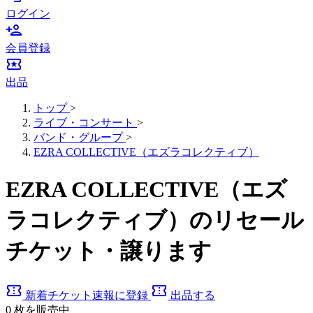
ログイン
person_add
会員登録
local_activity
出品
トップ
>
ライブ・コンサート
>
バンド・グループ
>
EZRA COLLECTIVE（エズラコレクティブ）
EZRA COLLECTIVE（エズ
ラコレクティブ）のリセール
チケット・譲ります
confirmation_number
confirmation_number
新着チケット速報に登録
出品する
0
枚を販売中