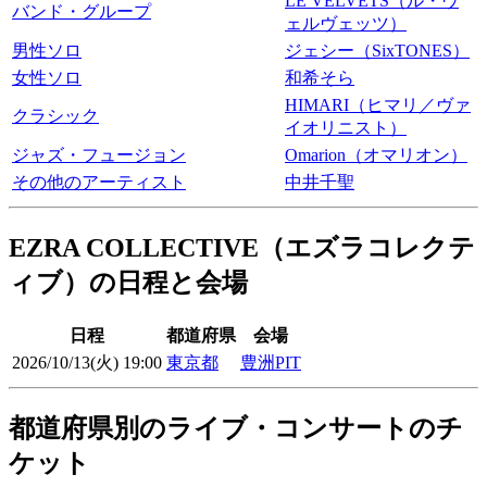
LE VELVETS（ル・ヴ
バンド・グループ
ェルヴェッツ）
男性ソロ
ジェシー（SixTONES）
女性ソロ
和希そら
HIMARI（ヒマリ／ヴァ
クラシック
イオリニスト）
ジャズ・フュージョン
Omarion（オマリオン）
その他のアーティスト
中井千聖
EZRA COLLECTIVE（エズラコレクテ
ィブ）の日程と会場
日程
都道府県
会場
2026/10/13(火) 19:00
東京都
豊洲PIT
都道府県別のライブ・コンサートのチ
ケット