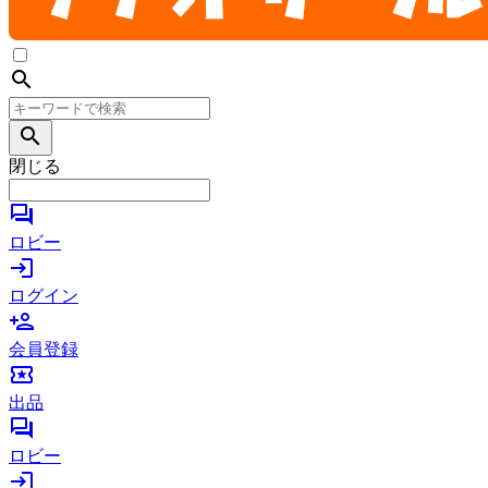
search
search
閉じる
forum
ロビー
login
ログイン
person_add
会員登録
local_activity
出品
forum
ロビー
login