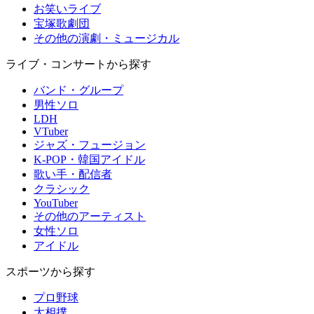
お笑いライブ
宝塚歌劇団
その他の演劇・ミュージカル
ライブ・コンサートから探す
バンド・グループ
男性ソロ
LDH
VTuber
ジャズ・フュージョン
K-POP・韓国アイドル
歌い手・配信者
クラシック
YouTuber
その他のアーティスト
女性ソロ
アイドル
スポーツから探す
プロ野球
大相撲