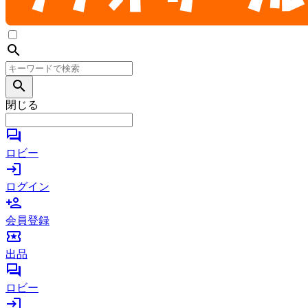
search
search
閉じる
forum
ロビー
login
ログイン
person_add
会員登録
local_activity
出品
forum
ロビー
login