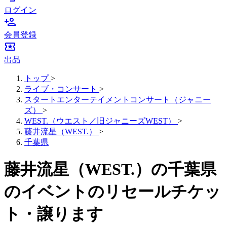
ログイン
person_add
会員登録
local_activity
出品
トップ
>
ライブ・コンサート
>
スタートエンターテイメントコンサート（ジャニー
ズ）
>
WEST.（ウエスト／旧ジャニーズWEST）
>
藤井流星（WEST.）
>
千葉県
藤井流星（WEST.）の千葉県
のイベントのリセールチケッ
ト・譲ります