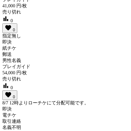
41,000
円/枚
売り切れ
bar_chart
0
favorite
0
指定無し
即決
紙チケ
郵送
男性名義
プレイガイド
54,000
円/枚
売り切れ
bar_chart
0
favorite
0
8/7 12時よりローチケにて分配可能です。
即決
電チケ
取引連絡
名義不明