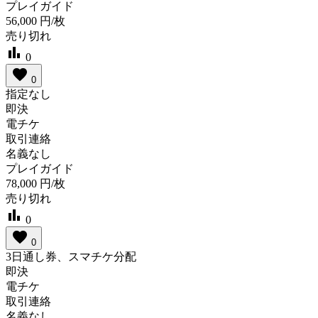
プレイガイド
56,000
円/枚
売り切れ
bar_chart
0
favorite
0
指定なし
即決
電チケ
取引連絡
名義なし
プレイガイド
78,000
円/枚
売り切れ
bar_chart
0
favorite
0
3日通し券、スマチケ分配
即決
電チケ
取引連絡
名義なし