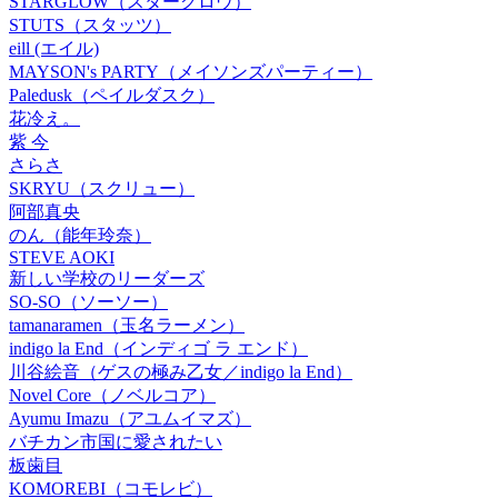
STARGLOW（スターグロウ）
STUTS（スタッツ）
eill (エイル)
MAYSON's PARTY（メイソンズパーティー）
Paledusk（ペイルダスク）
花冷え。
紫 今
さらさ
SKRYU（スクリュー）
阿部真央
のん（能年玲奈）
STEVE AOKI
新しい学校のリーダーズ
SO-SO（ソーソー）
tamanaramen（玉名ラーメン）
indigo la End（インディゴ ラ エンド）
川谷絵音（ゲスの極み乙女／indigo la End）
Novel Core（ノベルコア）
Ayumu Imazu（アユムイマズ）
バチカン市国に愛されたい
板歯目
KOMOREBI（コモレビ）