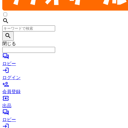
search
search
閉じる
forum
ロビー
login
ログイン
person_add
会員登録
local_activity
出品
forum
ロビー
login