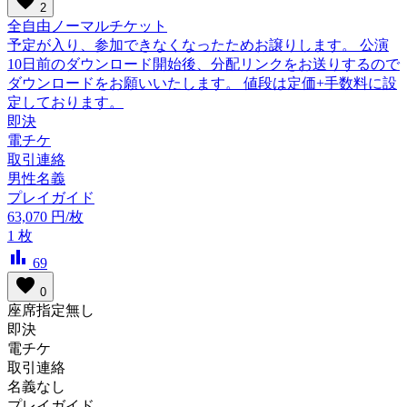
favorite
2
全自由ノーマルチケット
予定が入り、参加できなくなったためお譲りします。 公演
10日前のダウンロード開始後、分配リンクをお送りするので
ダウンロードをお願いいたします。 値段は定価+手数料に設
定しております。
即決
電チケ
取引連絡
男性名義
プレイガイド
63,070
円/枚
1
枚
bar_chart
69
favorite
0
座席指定無し
即決
電チケ
取引連絡
名義なし
プレイガイド