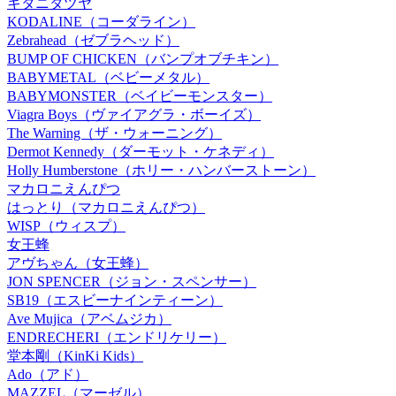
キタニタツヤ
KODALINE（コーダライン）
Zebrahead（ゼブラヘッド）
BUMP OF CHICKEN（バンプオブチキン）
BABYMETAL（ベビーメタル）
BABYMONSTER（ベイビーモンスター）
Viagra Boys（ヴァイアグラ・ボーイズ）
The Warning（ザ・ウォーニング）
Dermot Kennedy（ダーモット・ケネディ）
Holly Humberstone（ホリー・ハンバーストーン）
マカロニえんぴつ
はっとり（マカロニえんぴつ）
WISP（ウィスプ）
女王蜂
アヴちゃん（女王蜂）
JON SPENCER（ジョン・スペンサー）
SB19（エスビーナインティーン）
Ave Mujica（アベムジカ）
ENDRECHERI（エンドリケリー）
堂本剛（KinKi Kids）
Ado（アド）
MAZZEL（マーゼル）