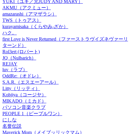
YUKI（ユキ／元JUDY AND MARY）
AKMU（アクミュー）
amazarashi（アマザラシ）
TWS（トゥアス）
kurayamisaka（くらやみ-ざか）
ハク。
first Love is Never Returned（ファーストラヴイズネヴァーリ
ターンド）
Rol3ert (ロバート)
JQ（Nulbarich）
REJAY
luv（ラブ）
OddRe:（オドレ）
S.A.R.（エスエーアール）
Litty（リッティ）
Kohjiya（コージヤ）
MIKADO（ミカド）
パソコン音楽クラブ
PEOPLE 1（ピープルワン）
にしな
名誉伝説
Maverick Mom（メイブッリックマム）