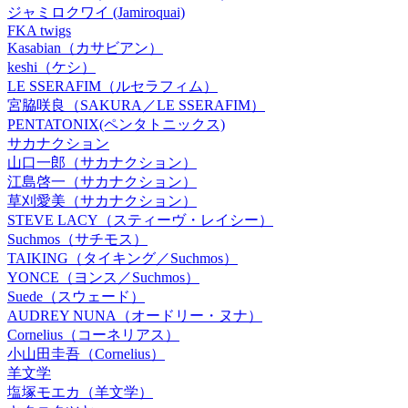
ジャミロクワイ (Jamiroquai)
FKA twigs
Kasabian（カサビアン）
keshi（ケシ）
LE SSERAFIM（ルセラフィム）
宮脇咲良（SAKURA／LE SSERAFIM）
PENTATONIX(ペンタトニックス)
サカナクション
山口一郎（サカナクション）
江島啓一（サカナクション）
草刈愛美（サカナクション）
STEVE LACY（スティーヴ・レイシー）
Suchmos（サチモス）
TAIKING（タイキング／Suchmos）
YONCE（ヨンス／Suchmos）
Suede（スウェード）
AUDREY NUNA（オードリー・ヌナ）
Cornelius（コーネリアス）
小山田圭吾（Cornelius）
羊文学
塩塚モエカ（羊文学）