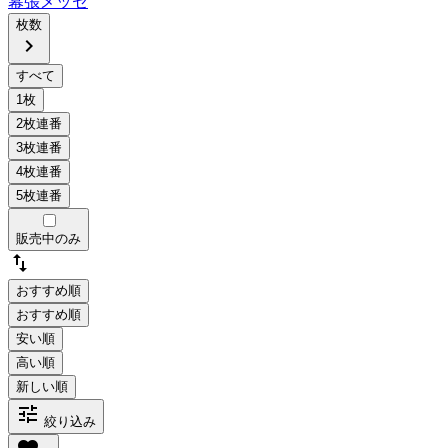
幕張メッセ
枚数
chevron_right
販売中のみ
swap_vert
おすすめ順
tune
絞り込み