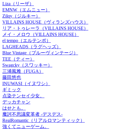
Liza（リーザ）
EMNW（エムニュー）
Zilqy（ジルキー）
VILLAINS HOUSE（ヴィランズハウス）
リア・トゥレーラ（VILLAINS HOUSE）
メイ・メロウ（VILLAINS HOUSE）
el tempo（エルテンポ）
LAGHEADS（ラグヘッズ）
Blue Vintage（ブルーヴィンテージ）
TEE（ティー）
Swagcky（スワッキー）
三浦風雅（FUGA）
藤田悠也
INUWASI（イヌワシ）
ギミック
点染テンセイ少女。
デッカチャン
はせとも。
魔訶不思議変革者 -デスデス-
RealRomantic（リアルロマンティック）
強くてニューゲーム。