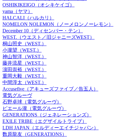
OSHIKIKEIGO（オシキケイゴ）
yama（ヤマ）
HALCALI（ハルカリ）
NOMELON NOLEMON（ノーメロンノーレモン）
December 10（ディセンバー・テン）
WEST.（ウエスト／旧ジャニーズWEST）
桐山照史（WEST.）
小瀧望（WEST.）
神山智洋（WEST.）
藤井流星（WEST.）
濵田崇裕（WEST.）
重岡大毅（WEST.）
中間淳太（WEST.）
Accusefive（アキューズファイブ／告五人）
電気グルーヴ
石野卓球（電気グルーヴ）
ピエール瀧（電気グルーヴ）
GENERATIONS（ジェネレーションズ）
EXILE TRIBE（エグザイルトライブ）
LDH JAPAN（エルディーエイチジャパン）
数原龍友（GENERATIONS）