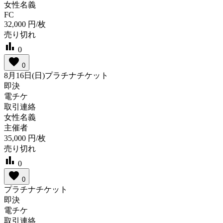
女性名義
FC
32,000
円/枚
売り切れ
bar_chart
0
favorite
0
8月16日(日)プラチナチケット
即決
電チケ
取引連絡
女性名義
主催者
35,000
円/枚
売り切れ
bar_chart
0
favorite
0
プラチナチケット
即決
電チケ
取引連絡