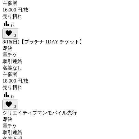
主催者
16,000
円/枚
売り切れ
bar_chart
0
favorite
0
8/16(日)【プラチナ 1DAY チケット】
即決
電チケ
取引連絡
名義なし
主催者
18,000
円/枚
売り切れ
bar_chart
0
favorite
0
クリエイティブマンモバイル先行
即決
電チケ
取引連絡
名義不明