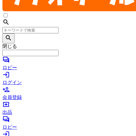
search
search
閉じる
forum
ロビー
login
ログイン
person_add
会員登録
local_activity
出品
forum
ロビー
login