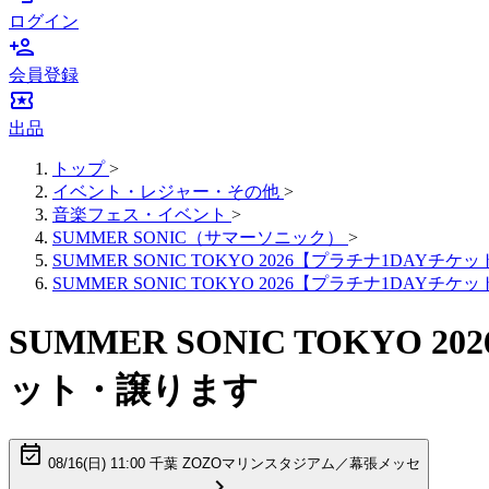
ログイン
person_add
会員登録
local_activity
出品
トップ
>
イベント・レジャー・その他
>
音楽フェス・イベント
>
SUMMER SONIC（サマーソニック）
>
SUMMER SONIC TOKYO 2026【プラチナ1DAYチケ
SUMMER SONIC TOKYO 2026【プラチナ1DAYチケット】 0
SUMMER SONIC TOKYO 
ット・譲ります
event_available
08/16(
日
) 11:00 千葉 ZOZOマリンスタジアム／幕張メッセ
chevron_right