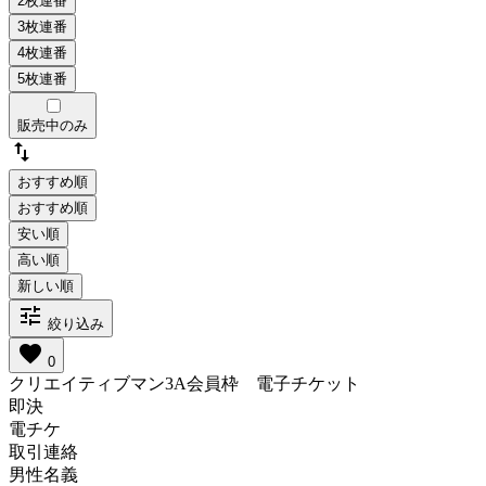
販売中のみ
swap_vert
おすすめ順
tune
絞り込み
favorite
0
クリエイティブマン3A会員枠 電子チケット
即決
電チケ
取引連絡
男性名義