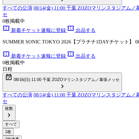
すべての公演
08/14(金) 11:00 千葉 ZOZOマリンスタジア
セ
0
枚掲載中
confirmation_number
confirmation_number
新着チケット速報に登録
出品する
SUMMER SONIC TOKYO 2026【プラチナ1DAYチケット】 
confirmation_number
confirmation_number
新着チケット速報に登録
出品する
0
枚掲載中
日程
event_available
08/16(
日
) 11:00 千葉 ZOZOマリンスタジアム／幕張メッセ
chevron_right
すべての公演
08/14(金) 11:00 千葉 ZOZOマリンスタジア
セ
枚数
chevron_right