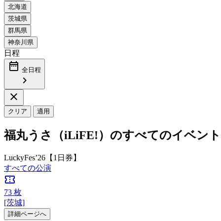
日程
date_range
全日程
chevron_right
close
クリア
適用
福丸うさ（iLiFE!）のすべてのイベント
LuckyFes’26【1日券】
すべての公演
confirmation_number
73
枚
[茨城]
詳細ページへ