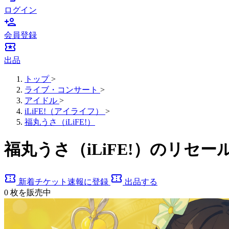
ログイン
person_add
会員登録
local_activity
出品
トップ
>
ライブ・コンサート
>
アイドル
>
iLiFE!（アイライフ）
>
福丸うさ（iLiFE!）
福丸うさ（iLiFE!）のリセ
confirmation_number
confirmation_number
新着チケット速報に登録
出品する
0
枚を販売中