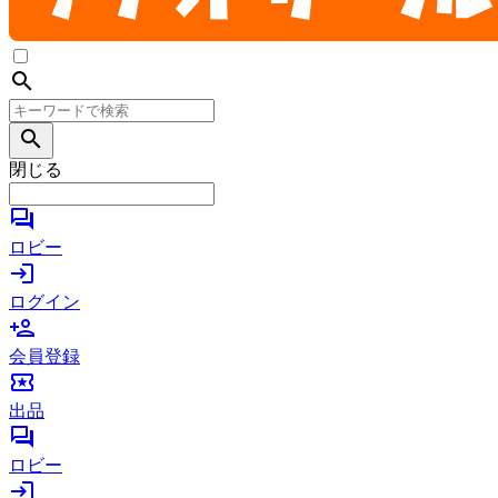
search
search
閉じる
forum
ロビー
login
ログイン
person_add
会員登録
local_activity
出品
forum
ロビー
login