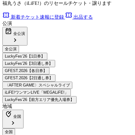
福丸うさ（iLiFE!）のリセールチケット・譲ります
confirmation_number
confirmation_number
新着チケット速報に登録
出品する
公演
event_available
全公演
chevron_right
地域
edit_location_alt
全国
chevron_right