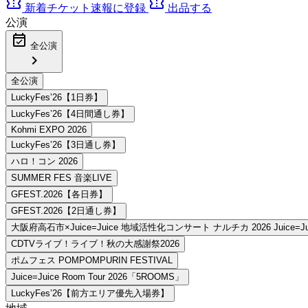
confirmation_number
confirmation_number
新着チケット速報に登録
出品する
公演
event_available
全公演
chevron_right