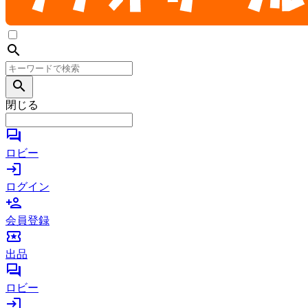
search
search
閉じる
forum
ロビー
login
ログイン
person_add
会員登録
local_activity
出品
forum
ロビー
login