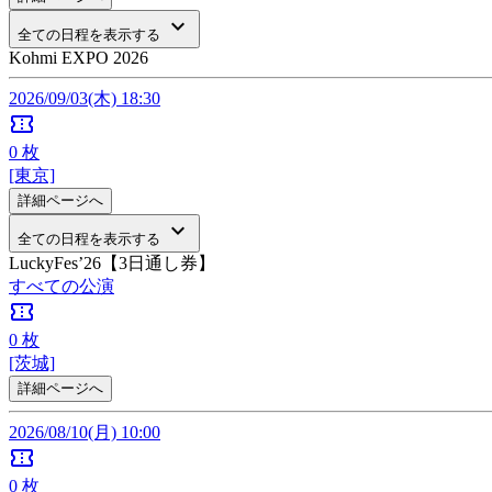
keyboard_arrow_down
全ての日程を表示する
Kohmi EXPO 2026
2026/09/03(木) 18:30
confirmation_number
0
枚
[東京]
詳細ページへ
keyboard_arrow_down
全ての日程を表示する
LuckyFes’26【3日通し券】
すべての公演
confirmation_number
0
枚
[茨城]
詳細ページへ
2026/08/10(月) 10:00
confirmation_number
0
枚