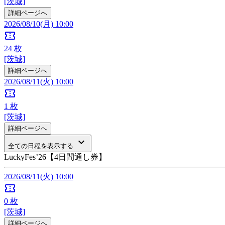
[茨城]
詳細ページへ
2026/08/10(月) 10:00
confirmation_number
24
枚
[茨城]
詳細ページへ
2026/08/11(火) 10:00
confirmation_number
1
枚
[茨城]
詳細ページへ
keyboard_arrow_down
全ての日程を表示する
LuckyFes’26【4日間通し券】
2026/08/11(火) 10:00
confirmation_number
0
枚
[茨城]
詳細ページへ