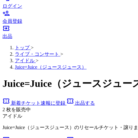
ログイン
person_add
会員登録
local_activity
出品
トップ
>
ライブ・コンサート
>
アイドル
>
Juice=Juice（ジュースジュース）
Juice=Juice（ジュース
confirmation_number
confirmation_number
新着チケット速報に登録
出品する
2
枚を販売中
アイドル
Juice=Juice（ジュースジュース）のリセールチケット・譲り