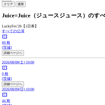
クリア
適用
Juice=Juice（ジュースジュース）の
LuckyFes’26【1日券】
すべての公演
confirmation_number
69
枚
[茨城]
詳細ページへ
2026/08/08(土) 10:00
confirmation_number
0
枚
[茨城]
詳細ページへ
2026/08/09(日) 10:00
confirmation_number
44
枚