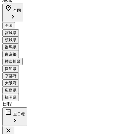
地域
edit_location_alt
全国
chevron_right
日程
date_range
全日程
chevron_right
close