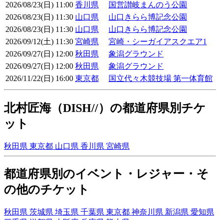
2026/08/23(日) 11:00
香川県
国営讃岐まんのう公園
2026/08/23(日) 11:30
山口県
山口きらら博記念公園
2026/08/23(日) 11:30
山口県
山口きらら博記念公園
2026/09/12(土) 11:30
宮崎県
宮崎・シーガイアスクエア1
2026/09/27(日) 12:00
秋田県
象潟グラウンド
2026/09/27(日) 12:00
秋田県
象潟グラウンド
2026/11/22(日) 16:00
東京都
国立代々木競技場 第一体育館
北村匠海（DISH//）の都道府県別チケ
ット
秋田県
東京都
山口県
香川県
宮崎県
都道府県別のイベント・レジャー・そ
の他のチケット
秋田県
茨城県
埼玉県
千葉県
東京都
神奈川県
新潟県
愛知県