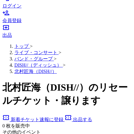
ログイン
person_add
会員登録
local_activity
出品
トップ
>
ライブ・コンサート
>
バンド・グループ
>
DISH//（ディッシュ）
>
北村匠海（DISH//）
北村匠海（DISH//）のリセー
ルチケット・譲ります
confirmation_number
confirmation_number
新着チケット速報に登録
出品する
0
枚を販売中
その他のイベント