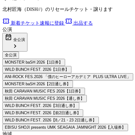
北村匠海（DISH//）のリセールチケット・譲ります
confirmation_number
confirmation_number
新着チケット速報に登録
出品する
公演
event_available
全公演
chevron_right
地域