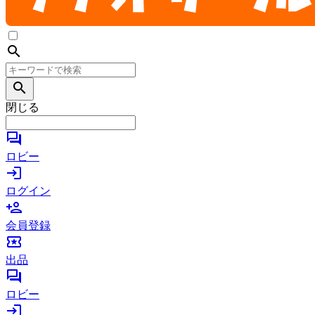
search
search
閉じる
forum
ロビー
login
ログイン
person_add
会員登録
local_activity
出品
forum
ロビー
login