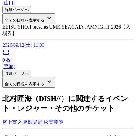
[山口]
詳細ページへ
keyboard_arrow_down
全ての日程を表示する
EBISU SHOJI presents UMK SEAGAIA JAMNIGHT 2026【入
場券】
2026/09/12(土) 11:30
confirmation_number
0
枚
[宮崎]
詳細ページへ
keyboard_arrow_down
全ての日程を表示する
北村匠海（DISH//）に関連するイベン
ト・レジャー・その他のチケット
尾上寛之
尾関晃輔
松岡茉優