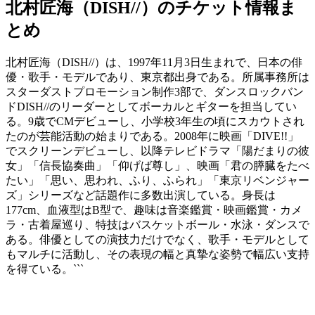
北村匠海（DISH//）のチケット情報ま
とめ
北村匠海（DISH//）は、1997年11月3日生まれで、日本の俳
優・歌手・モデルであり、東京都出身である。所属事務所は
スターダストプロモーション制作3部で、ダンスロックバン
ドDISH//のリーダーとしてボーカルとギターを担当してい
る。9歳でCMデビューし、小学校3年生の頃にスカウトされ
たのが芸能活動の始まりである。2008年に映画「DIVE!!」
でスクリーンデビューし、以降テレビドラマ「陽だまりの彼
女」「信長協奏曲」「仰げば尊し」、映画「君の膵臓をたべ
たい」「思い、思われ、ふり、ふられ」「東京リベンジャー
ズ」シリーズなど話題作に多数出演している。身長は
177cm、血液型はB型で、趣味は音楽鑑賞・映画鑑賞・カメ
ラ・古着屋巡り、特技はバスケットボール・水泳・ダンスで
ある。俳優としての演技力だけでなく、歌手・モデルとして
もマルチに活動し、その表現の幅と真摯な姿勢で幅広い支持
を得ている。```