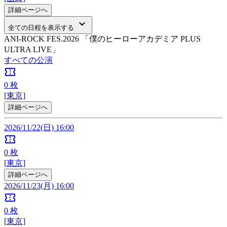
詳細ページへ
keyboard_arrow_down
全ての日程を表示する
ANI-ROCK FES.2026 「僕のヒーローアカデミア PLUS
ULTRA LIVE」
すべての公演
confirmation_number
0
枚
[東京]
詳細ページへ
2026/11/22(日) 16:00
confirmation_number
0
枚
[東京]
詳細ページへ
2026/11/23(月) 16:00
confirmation_number
0
枚
[東京]