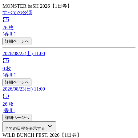
MONSTER baSH 2026【1日券】
すべての公演
confirmation_number
26
枚
[香川]
詳細ページへ
2026/08/22(土) 11:00
confirmation_number
0
枚
[香川]
詳細ページへ
2026/08/23(日) 11:00
confirmation_number
26
枚
[香川]
詳細ページへ
keyboard_arrow_down
全ての日程を表示する
WILD BUNCH FEST. 2026【1日券】