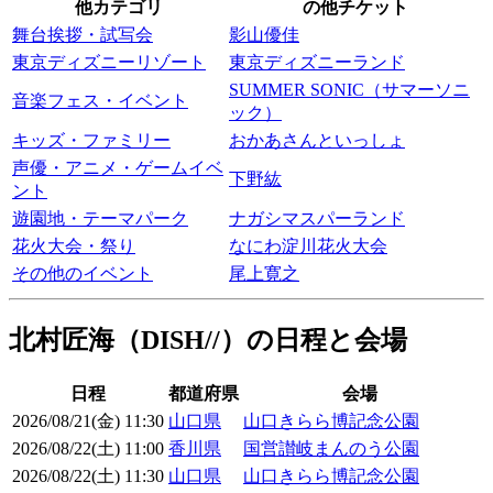
他カテゴリ
の他チケット
舞台挨拶・試写会
影山優佳
東京ディズニーリゾート
東京ディズニーランド
SUMMER SONIC（サマーソニ
音楽フェス・イベント
ック）
キッズ・ファミリー
おかあさんといっしょ
声優・アニメ・ゲームイベ
下野紘
ント
遊園地・テーマパーク
ナガシマスパーランド
花火大会・祭り
なにわ淀川花火大会
その他のイベント
尾上寛之
北村匠海（DISH//）の日程と会場
日程
都道府県
会場
2026/08/21(金) 11:30
山口県
山口きらら博記念公園
2026/08/22(土) 11:00
香川県
国営讃岐まんのう公園
2026/08/22(土) 11:30
山口県
山口きらら博記念公園