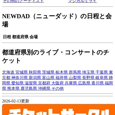
その他のアーティスト
マジカルミライ
NEWDAD（ニューダッド）の日程と会
場
日程
都道府県
会場
都道府県別のライブ・コンサートのチ
ケット
北海道
宮城県
秋田県
茨城県
栃木県
群馬県
埼玉県
千葉県
東
京都
神奈川県
新潟県
富山県
福井県
山梨県
長野県
岐阜県
静
岡県
愛知県
滋賀県
京都府
大阪府
兵庫県
広島県
香川県
福岡
県
熊本県
鹿児島県
沖縄県
その他
2026-02-13更新