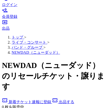
ログイン
person_add
会員登録
local_activity
出品
トップ
>
ライブ・コンサート
>
バンド・グループ
>
NEWDAD（ニューダッド）
NEWDAD（ニューダッド）
のリセールチケット・譲りま
す
confirmation_number
confirmation_number
新着チケット速報に登録
出品する
0
枚を販売中