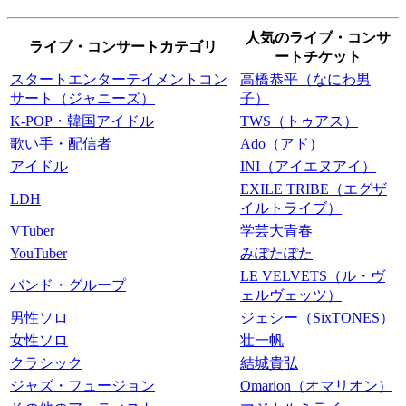
人気のライブ・コンサ
ライブ・コンサートカテゴリ
ートチケット
スタートエンターテイメントコン
高橋恭平（なにわ男
サート（ジャニーズ）
子）
K-POP・韓国アイドル
TWS（トゥアス）
歌い手・配信者
Ado（アド）
アイドル
INI（アイエヌアイ）
EXILE TRIBE（エグザ
LDH
イルトライブ）
VTuber
学芸大青春
YouTuber
みぽたぽた
LE VELVETS（ル・ヴ
バンド・グループ
ェルヴェッツ）
男性ソロ
ジェシー（SixTONES）
女性ソロ
壮一帆
クラシック
結城貴弘
ジャズ・フュージョン
Omarion（オマリオン）