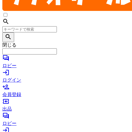
search
search
閉じる
forum
ロビー
login
ログイン
person_add
会員登録
local_activity
出品
forum
ロビー
login