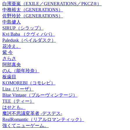
白濱亜嵐（EXILE／GENERATIONS／PKCZ®）
中務裕太（GENERATIONS）
佐野玲於（GENERATIONS）
中島健人
SIRUP（シラップ）
Kvi Baba （クヴィ ババ）
Paledusk（ペイルダスク）
花冷え。
紫 今
さらさ
阿部真央
のん（能年玲奈）
板歯目
KOMOREBI（コモレビ）
Liza（リーザ）
Blue Vintage（ブルーヴィンテージ）
TEE（ティー）
はせとも。
魔訶不思議変革者 -デスデス-
RealRomantic（リアルロマンティック）
強くてニューゲーム。