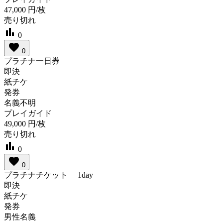
47,000
円/枚
売り切れ
bar_chart
0
favorite
0
プラチナ一日券
即決
紙チケ
発券
名義不明
プレイガイド
49,000
円/枚
売り切れ
bar_chart
0
favorite
0
プラチナチケット 1day
即決
紙チケ
発券
男性名義