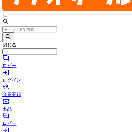
search
search
閉じる
forum
ロビー
login
ログイン
person_add
会員登録
local_activity
出品
forum
ロビー
login