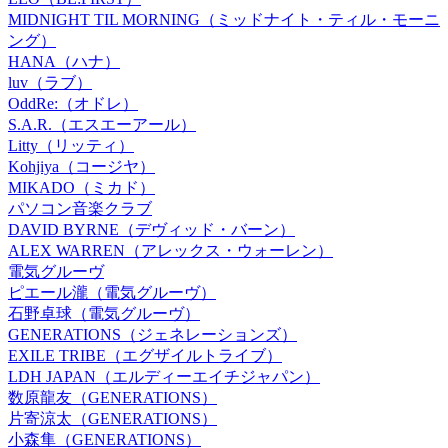
MIDNIGHT TIL MORNING（ミッドナイト・ティル・モーニ
ング）
HANA（ハナ）
luv（ラブ）
OddRe:（オドレ）
S.A.R.（エスエーアール）
Litty（リッティ）
Kohjiya（コージヤ）
MIKADO（ミカド）
パソコン音楽クラブ
DAVID BYRNE（デヴィッド・バーン）
ALEX WARREN（アレックス・ウォーレン）
電気グルーヴ
ピエール瀧（電気グルーヴ）
石野卓球（電気グルーヴ）
GENERATIONS（ジェネレーションズ）
EXILE TRIBE（エグザイルトライブ）
LDH JAPAN（エルディーエイチジャパン）
数原龍友（GENERATIONS）
片寄涼太（GENERATIONS）
小森隼（GENERATIONS）