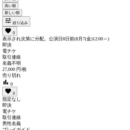
tune
絞り込み
favorite
0
表示され次第に分配。公演日8日前(8月7(金)12:00～)
即決
電チケ
取引連絡
名義不明
27,000
円/枚
売り切れ
bar_chart
0
favorite
0
指定なし
即決
電チケ
取引連絡
男性名義
プレイガイド