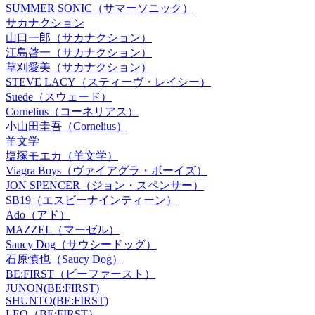
SUMMER SONIC（サマーソニック）
サカナクション
山口一郎（サカナクション）
江島啓一（サカナクション）
草刈愛美（サカナクション）
STEVE LACY（スティーヴ・レイシー）
Suede（スウェード）
Cornelius（コーネリアス）
小山田圭吾（Cornelius）
羊文学
塩塚モエカ（羊文学）
Viagra Boys（ヴァイアグラ・ボーイズ）
JON SPENCER（ジョン・スペンサー）
SB19（エスビーナインティーン）
Ado（アド）
MAZZEL（マーゼル）
Saucy Dog（サウシードッグ）
石原慎也（Saucy Dog）
BE:FIRST（ビーファースト）
JUNON(BE:FIRST)
SHUNTO(BE:FIRST)
LEO（BE:FIRST）