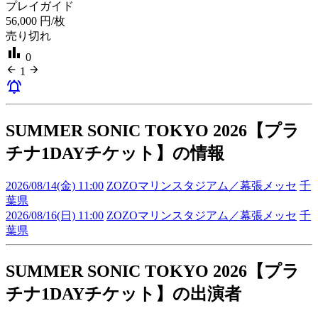
プレイガイド
56,000
円/枚
売り切れ
bar_chart
0
arrow_back
arrow_forward
1
notifications_active
SUMMER SONIC TOKYO 2026【プラ
チナ1DAYチケット】の情報
2026/08/14(金) 11:00
ZOZOマリンスタジアム／幕張メッセ
千
葉県
2026/08/16(日) 11:00
ZOZOマリンスタジアム／幕張メッセ
千
葉県
SUMMER SONIC TOKYO 2026【プラ
チナ1DAYチケット】の出演者