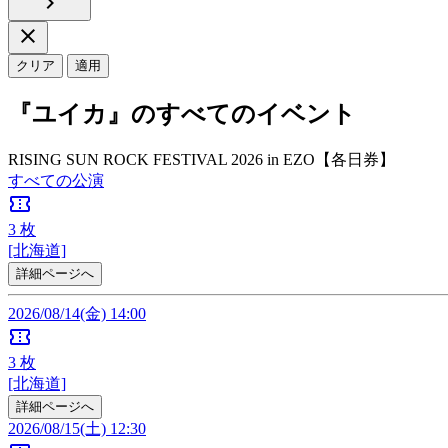
chevron_right
close
クリア
適用
『ユイカ』のすべてのイベント
RISING SUN ROCK FESTIVAL 2026 in EZO【各日券】
すべての公演
confirmation_number
3
枚
[北海道]
詳細ページへ
2026/08/14(金) 14:00
confirmation_number
3
枚
[北海道]
詳細ページへ
2026/08/15(土) 12:30