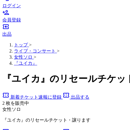
ログイン
person_add
会員登録
local_activity
出品
トップ
>
ライブ・コンサート
>
女性ソロ
>
『ユイカ』
『ユイカ』のリセールチケッ
confirmation_number
confirmation_number
新着チケット速報に登録
出品する
2
枚を販売中
女性ソロ
『ユイカ』のリセールチケット・譲ります