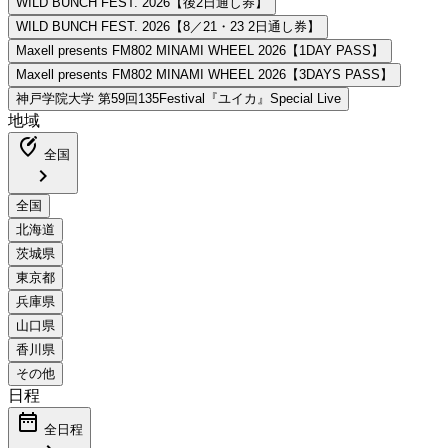
地域
edit_location_alt
全国
chevron_right
日程
date_range
全日程