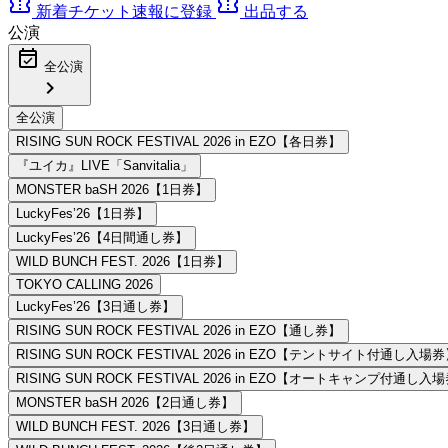
confirmation_number
confirmation_number
新着チケット速報に登録
出品する
公演
event_available
全公演
chevron_right