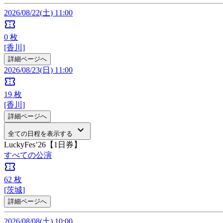
2026/08/22(土) 11:00
confirmation_number
0
枚
[香川]
詳細ページへ
2026/08/23(日) 11:00
confirmation_number
19
枚
[香川]
詳細ページへ
keyboard_arrow_down
全ての日程を表示する
LuckyFes’26【1日券】
すべての公演
confirmation_number
62
枚
[茨城]
詳細ページへ
2026/08/08(土) 10:00