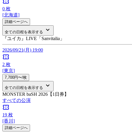
confirmation_number
0
枚
[北海道]
詳細ページへ
keyboard_arrow_down
全ての日程を表示する
『ユイカ』LIVE「Sanvitalia」
2026/09/21(月) 19:00
confirmation_number
2
枚
[東京]
7,700円〜/枚
keyboard_arrow_down
全ての日程を表示する
MONSTER baSH 2026【1日券】
すべての公演
confirmation_number
19
枚
[香川]
詳細ページへ