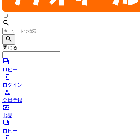
search
search
閉じる
forum
ロビー
login
ログイン
person_add
会員登録
local_activity
出品
forum
ロビー
login