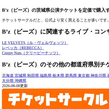
B’z（ビーズ）の茨城県公演チケットを定価で購入
チケットサークルだと、公式より安く買えることが多いです
B’z（ビーズ）に関連するライブ・コ
LE VELVETS（ル・ヴェルヴェッツ）
レベッカ（REBECCA）
Creepy Nuts（クリーピーナッツ）
B’z（ビーズ）のその他の都道府県別チ
北海道
宮城県
秋田県
福島県
栃木県
群馬県
東京都
神奈川県
大分県
沖縄県
2026-08-08更新