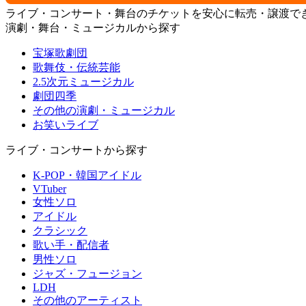
ライブ・コンサート・舞台のチケットを安心に転売・譲渡で
演劇・舞台・ミュージカルから探す
宝塚歌劇団
歌舞伎・伝統芸能
2.5次元ミュージカル
劇団四季
その他の演劇・ミュージカル
お笑いライブ
ライブ・コンサートから探す
K-POP・韓国アイドル
VTuber
女性ソロ
アイドル
クラシック
歌い手・配信者
男性ソロ
ジャズ・フュージョン
LDH
その他のアーティスト