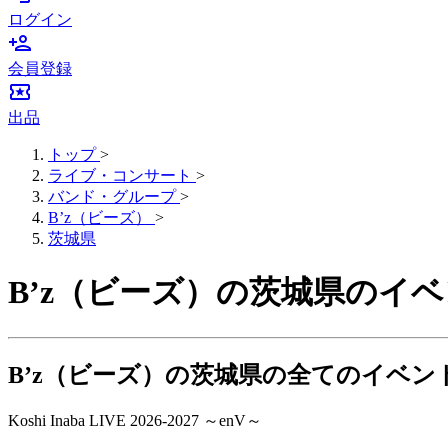
ログイン
person_add
会員登録
local_activity
出品
トップ
>
ライブ・コンサート
>
バンド・グループ
>
B’z（ビーズ）
>
茨城県
B’z（ビーズ）の茨城県のイ
B’z（ビーズ）の茨城県の全てのイベン
Koshi Inaba LIVE 2026-2027 ～enV～