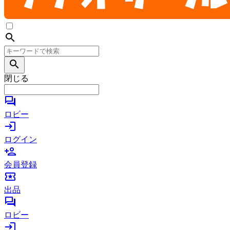
search
search
閉じる
forum
ロビー
login
ログイン
person_add
会員登録
local_activity
出品
forum
ロビー
login