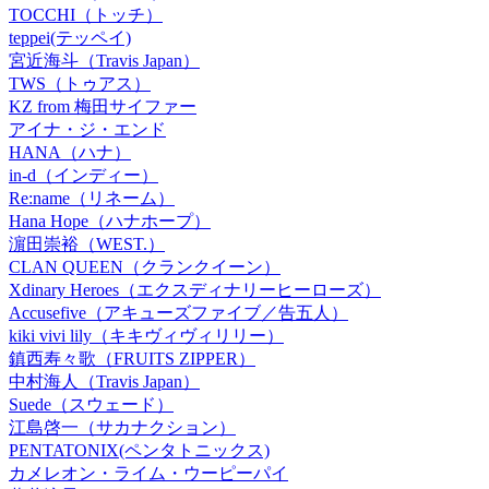
TOCCHI（トッチ）
teppei(テッペイ)
宮近海斗（Travis Japan）
TWS（トゥアス）
KZ from 梅田サイファー
アイナ・ジ・エンド
HANA（ハナ）
in-d（インディー）
Re:name（リネーム）
Hana Hope（ハナホープ）
濵田崇裕（WEST.）
CLAN QUEEN（クランクイーン）
Xdinary Heroes（エクスディナリーヒーローズ）
Accusefive（アキューズファイブ／告五人）
kiki vivi lily（キキヴィヴィリリー）
鎮西寿々歌（FRUITS ZIPPER）
中村海人（Travis Japan）
Suede（スウェード）
江島啓一（サカナクション）
PENTATONIX(ペンタトニックス)
カメレオン・ライム・ウーピーパイ