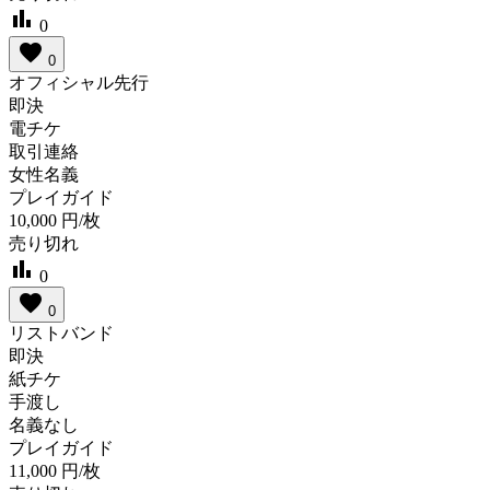
bar_chart
0
favorite
0
オフィシャル先行
即決
電チケ
取引連絡
女性名義
プレイガイド
10,000
円/枚
売り切れ
bar_chart
0
favorite
0
リストバンド
即決
紙チケ
手渡し
名義なし
プレイガイド
11,000
円/枚