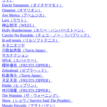
ット）
Daichi Yamamoto（ダイチヤマモト）
Omarion（オマリオン）
Ave Mujica（アベムジカ）
Lavt（ラウト）
神山智洋（WEST.）
Holly Humberstone（ホリー・ハンバーストーン）
Czecho No Republic（チェコ・ノー・リパブリック）
lil soft tennis（リルソフトテニス）
キタニタツヤ
川島如恵留（Travis Japan）
サカナクション
SPI-K（スパイケー）
櫻井優衣（FRUITS ZIPPER）
Zebrahead（ゼブラヘッド）
松倉海斗（Travis Japan）
月足天音（FRUITS ZIPPER）
Hiplin（ヒップリン）
仲川瑠夏（FRUITS ZIPPER）
The Warning（ザ・ウォーニング）
Show（ショウ／Survive Said The Prophet）
Masato Hayashi（マサトハヤシ）