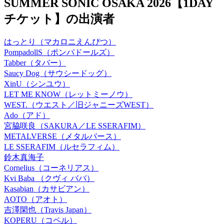
SUMMER SONIC OSAKA 2026【1DAY
チケット】の出演者
はっとり（マカロニえんぴつ）
PompadollS（ポンパドールズ）
Tabber（タバー）
Saucy Dog（サウシードッグ）
XinU（シンユウ）
LET ME KNOW（レットミーノウ）
WEST.（ウエスト／旧ジャニーズWEST）
Ado（アド）
宮脇咲良（SAKURA／LE SSERAFIM）
METALVERSE（メタルバース）
LE SSERAFIM（ルセラフィム）
鈴木真海子
Cornelius（コーネリアス）
Kvi Baba （クヴィ ババ）
Kasabian（カサビアン）
AOTO（アオト）
吉澤閑也（Travis Japan）
KOPERU（コペル）