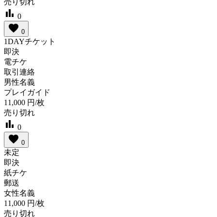
売り切れ
bar_chart
0
favorite
0
1DAYチケット
即決
電チケ
取引連絡
男性名義
プレイガイド
11,000
円/枚
売り切れ
bar_chart
0
favorite
0
未定
即決
紙チケ
郵送
女性名義
11,000
円/枚
売り切れ