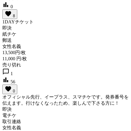
bar_chart
0
favorite
8
1DAYチケット
即決
紙チケ
郵送
女性名義
13,500円/枚
11,000
円/枚
売り切れ
chat_bubble_outline
1
bar_chart
56
favorite
0
オフィシャル先行、イープラス、スマチケです。発券番号を
伝えます。行けなくなったため、楽しんで下さる方に！
即決
電チケ
取引連絡
女性名義