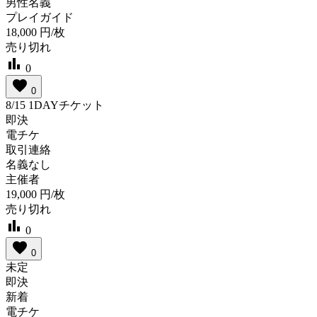
男性名義
プレイガイド
18,000
円/枚
売り切れ
bar_chart
0
favorite
0
8/15 1DAYチケット
即決
電チケ
取引連絡
名義なし
主催者
19,000
円/枚
売り切れ
bar_chart
0
favorite
0
未定
即決
新着
電チケ