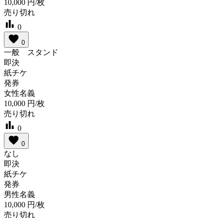
10,000
円/枚
売り切れ
bar_chart
0
favorite
0
一般 スタンド
即決
紙チケ
発券
女性名義
10,000
円/枚
売り切れ
bar_chart
0
favorite
0
なし
即決
紙チケ
発券
男性名義
10,000
円/枚
売り切れ