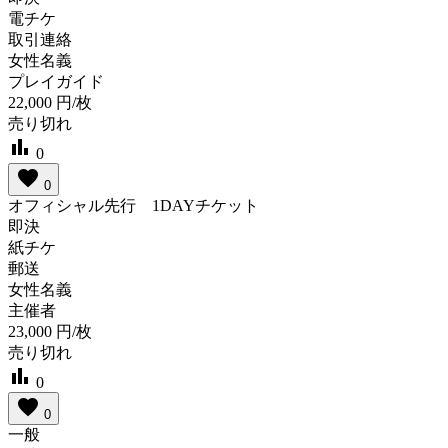
電チケ
取引連絡
女性名義
プレイガイド
22,000
円/枚
売り切れ
bar_chart
0
favorite
0
オフィシャル先行 1DAYチケット
即決
紙チケ
郵送
女性名義
主催者
23,000
円/枚
売り切れ
bar_chart
0
favorite
0
一般