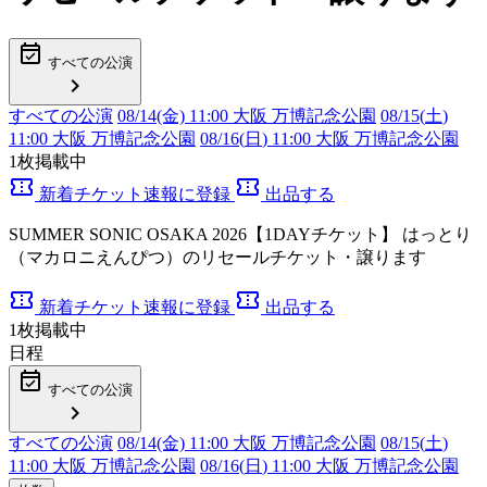
event_available
すべての公演
chevron_right
すべての公演
08/14(金) 11:00 大阪 万博記念公園
08/15(
土
)
11:00 大阪 万博記念公園
08/16(
日
) 11:00 大阪 万博記念公園
1
枚掲載中
confirmation_number
confirmation_number
新着チケット速報に登録
出品する
SUMMER SONIC OSAKA 2026【1DAYチケット】 はっとり
（マカロニえんぴつ）のリセールチケット・譲ります
confirmation_number
confirmation_number
新着チケット速報に登録
出品する
1
枚掲載中
日程
event_available
すべての公演
chevron_right
すべての公演
08/14(金) 11:00 大阪 万博記念公園
08/15(
土
)
11:00 大阪 万博記念公園
08/16(
日
) 11:00 大阪 万博記念公園