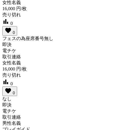
女性名義
16,000
円/枚
売り切れ
bar_chart
0
favorite
0
フェスの為座席番号無し
即決
電チケ
取引連絡
女性名義
16,000
円/枚
売り切れ
bar_chart
0
favorite
0
なし
即決
電チケ
取引連絡
男性名義
プレイガイド