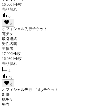
16,000
円/枚
売り切れ
bar_chart
0
favorite
8
オフィシャル先行チケット
電チケ
取引連絡
男性名義
主催者
17,000円/枚
16,980
円/枚
売り切れ
chat_bubble_outline
4
bar_chart
48
favorite
0
オフィシャル先行 1dayチケット
即決
紙チケ
発券