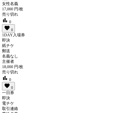
女性名義
17,000
円/枚
売り切れ
bar_chart
0
favorite
0
1DAY入場券
即決
紙チケ
郵送
名義なし
主催者
18,000
円/枚
売り切れ
bar_chart
0
favorite
0
一日券
即決
電チケ
取引連絡