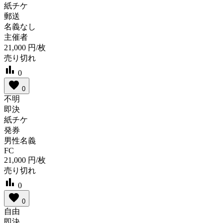
紙チケ
郵送
名義なし
主催者
21,000
円/枚
売り切れ
bar_chart
0
favorite
0
不明
即決
紙チケ
発券
男性名義
FC
21,000
円/枚
売り切れ
bar_chart
0
favorite
0
自由
即決