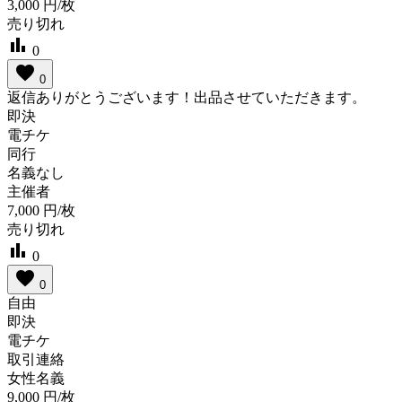
3,000
円/枚
売り切れ
bar_chart
0
favorite
0
返信ありがとうございます！出品させていただきます。
即決
電チケ
同行
名義なし
主催者
7,000
円/枚
売り切れ
bar_chart
0
favorite
0
自由
即決
電チケ
取引連絡
女性名義
9,000
円/枚