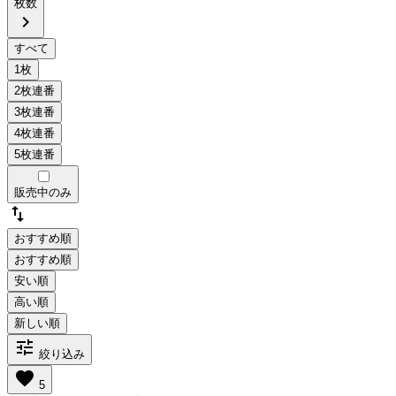
枚数
chevron_right
販売中のみ
swap_vert
おすすめ順
tune
絞り込み
favorite
5