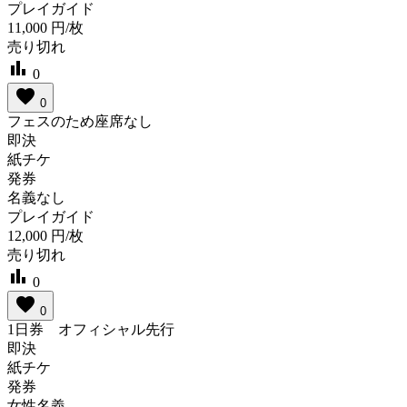
プレイガイド
11,000
円/枚
売り切れ
bar_chart
0
favorite
0
フェスのため座席なし
即決
紙チケ
発券
名義なし
プレイガイド
12,000
円/枚
売り切れ
bar_chart
0
favorite
0
1日券 オフィシャル先行
即決
紙チケ
発券
女性名義