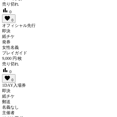
売り切れ
bar_chart
0
favorite
0
オフィシャル先行
即決
紙チケ
発券
女性名義
プレイガイド
9,000
円/枚
売り切れ
bar_chart
0
favorite
0
1DAY入場券
即決
紙チケ
郵送
名義なし
主催者