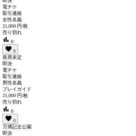
即決
電チケ
取引連絡
女性名義
21,000
円/枚
売り切れ
bar_chart
0
favorite
0
座席未定
即決
電チケ
取引連絡
男性名義
プレイガイド
21,000
円/枚
売り切れ
bar_chart
0
favorite
0
万博記念公園
即決