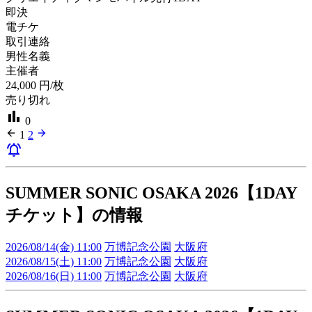
即決
電チケ
取引連絡
男性名義
主催者
24,000
円/枚
売り切れ
bar_chart
0
arrow_back
arrow_forward
1
2
notifications_active
SUMMER SONIC OSAKA 2026【1DAY
チケット】の情報
2026/08/14(金) 11:00
万博記念公園
大阪府
2026/08/15(土) 11:00
万博記念公園
大阪府
2026/08/16(日) 11:00
万博記念公園
大阪府