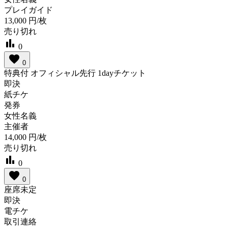
プレイガイド
13,000
円/枚
売り切れ
bar_chart
0
favorite
0
特典付 オフィシャル先行 1dayチケット
即決
紙チケ
発券
女性名義
主催者
14,000
円/枚
売り切れ
bar_chart
0
favorite
0
座席未定
即決
電チケ
取引連絡