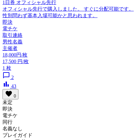
1日券 オフィシャル先行
オフィシャル先行で購入しました。 すぐに分配可能です。
性別問わず基本入場可能かと思われます。
即決
電チケ
取引連絡
男性名義
主催者
18,000円/枚
17,500
円/枚
1
枚
chat_bubble_outline
2
bar_chart
43
favorite
0
未定
即決
電チケ
同行
名義なし
プレイガイド