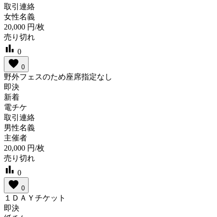
取引連絡
女性名義
20,000
円/枚
売り切れ
bar_chart
0
favorite
0
野外フェスのため座席指定なし
即決
新着
電チケ
取引連絡
男性名義
主催者
20,000
円/枚
売り切れ
bar_chart
0
favorite
0
１ＤＡＹチケット
即決