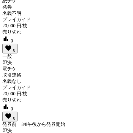
紙チケ
発券
名義不明
プレイガイド
20,000
円/枚
売り切れ
bar_chart
0
favorite
0
一般
即決
電チケ
取引連絡
名義なし
プレイガイド
20,000
円/枚
売り切れ
bar_chart
0
favorite
0
発券前 8/8午後から発券開始
即決