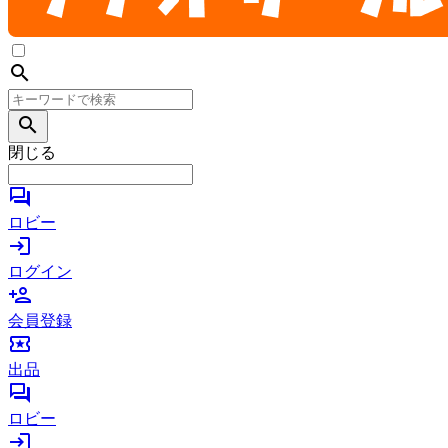
search
search
閉じる
forum
ロビー
login
ログイン
person_add
会員登録
local_activity
出品
forum
ロビー
login