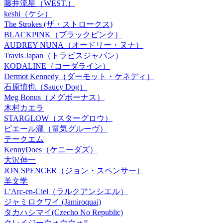
藤井流星（WEST.）
keshi（ケシ）
The Strokes (ザ・ストロークス)
BLACKPINK（ブラックピンク）
AUDREY NUNA（オードリー・ヌナ）
Travis Japan（トラビスジャパン）
KODALINE（コーダライン）
Dermot Kennedy（ダーモット・ケネディ）
石原慎也（Saucy Dog）
Meg Bonus（メグボーナス）
木村カエラ
STARGLOW（スターグロウ）
ピエール瀧（電気グルーヴ）
テークエム
KennyDoes（ケニーダズ）
大沢伸一
JON SPENCER（ジョン・スペンサー）
羊文学
L’Arc-en-Ciel（ラルクアンシエル）
ジャミロクワイ (Jamiroquai)
タカハシマイ(Czecho No Republic)
クレイジーウォウウォ‼︎