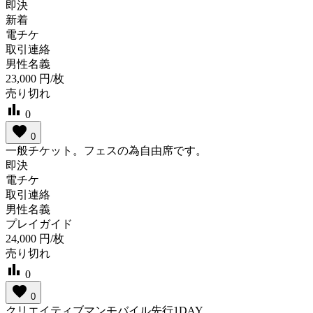
即決
新着
電チケ
取引連絡
男性名義
23,000
円/枚
売り切れ
bar_chart
0
favorite
0
一般チケット。フェスの為自由席です。
即決
電チケ
取引連絡
男性名義
プレイガイド
24,000
円/枚
売り切れ
bar_chart
0
favorite
0
クリエイティブマンモバイル先行1DAY