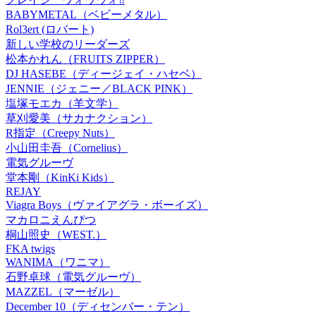
BABYMETAL（ベビーメタル）
Rol3ert (ロバート)
新しい学校のリーダーズ
松本かれん（FRUITS ZIPPER）
DJ HASEBE（ディージェイ・ハセベ）
JENNIE（ジェニー／BLACK PINK）
塩塚モエカ（羊文学）
草刈愛美（サカナクション）
R指定（Creepy Nuts）
小山田圭吾（Cornelius）
電気グルーヴ
堂本剛（KinKi Kids）
REJAY
Viagra Boys（ヴァイアグラ・ボーイズ）
マカロニえんぴつ
桐山照史（WEST.）
FKA twigs
WANIMA（ワニマ）
石野卓球（電気グルーヴ）
MAZZEL（マーゼル）
December 10（ディセンバー・テン）