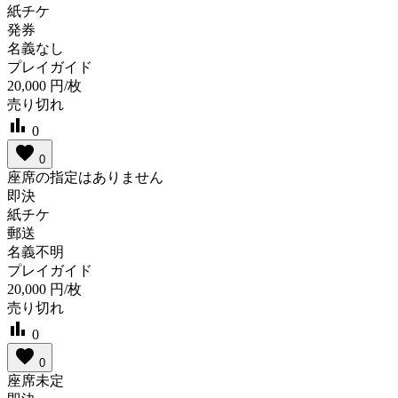
紙チケ
発券
名義なし
プレイガイド
20,000
円/枚
売り切れ
bar_chart
0
favorite
0
座席の指定はありません
即決
紙チケ
郵送
名義不明
プレイガイド
20,000
円/枚
売り切れ
bar_chart
0
favorite
0
座席未定