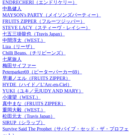
ENDRECHERI（エンドリケリー）
中島健人
MAYSON's PARTY（メイソンズパーティー）
FRUITS ZIPPER（フルーツジッパー）
STEVE LACY（スティーヴ・レイシー）
七五三掛龍也（Travis Japan）
中間淳太（WEST.）
Liza（リーザ）
Chilli Beans.（チリビーンズ）
七尾旅人
梅田サイファー
Peterparker69（ピーターパーカー69）
早瀬ノエル（FRUITS ZIPPER）
HYDE（ハイド／L’Arc-en-Ciel）
YUKI（ユキ／元JUDY AND MARY）
小瀧望（WEST.）
真中まな（FRUITS ZIPPER）
重岡大毅（WEST.）
松田元太（Travis Japan）
SIRUP（シラップ）
Survive Said The Prophet（サバイブ・セッド・ザ・プロフェ