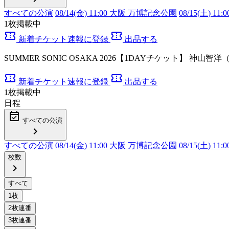
すべての公演
08/14(金) 11:00 大阪 万博記念公園
08/15(
土
) 1
1
枚掲載中
confirmation_number
confirmation_number
新着チケット速報に登録
出品する
SUMMER SONIC OSAKA 2026【1DAYチケット】 神
confirmation_number
confirmation_number
新着チケット速報に登録
出品する
1
枚掲載中
日程
event_available
すべての公演
chevron_right
すべての公演
08/14(金) 11:00 大阪 万博記念公園
08/15(
土
) 1
枚数
chevron_right