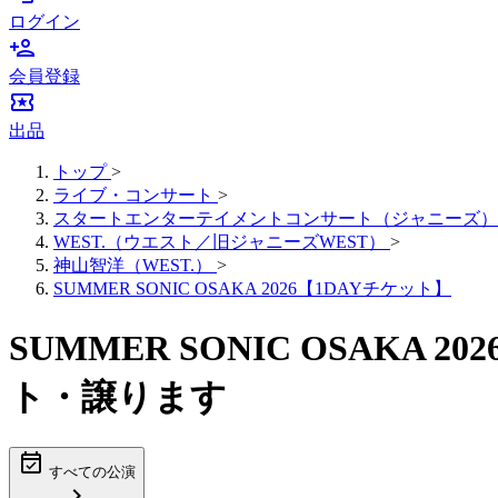
ログイン
person_add
会員登録
local_activity
出品
トップ
>
ライブ・コンサート
>
スタートエンターテイメントコンサート（ジャニーズ）
WEST.（ウエスト／旧ジャニーズWEST）
>
神山智洋（WEST.）
>
SUMMER SONIC OSAKA 2026【1DAYチケット】
SUMMER SONIC OSAKA
ト・譲ります
event_available
すべての公演
chevron_right