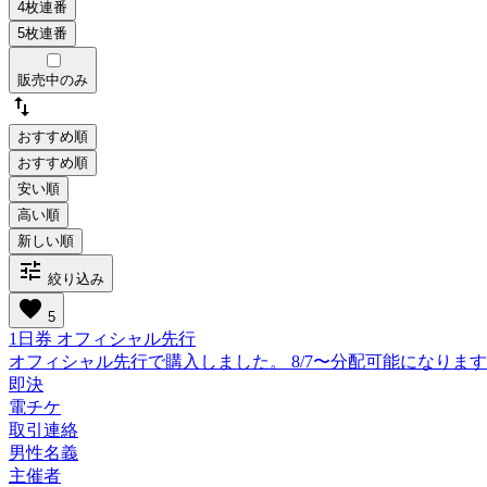
販売中のみ
swap_vert
おすすめ順
tune
絞り込み
favorite
5
1日券 オフィシャル先行
オフィシャル先行で購入しました。 8/7〜分配可能になりま
即決
電チケ
取引連絡
男性名義
主催者