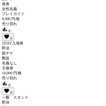
発券
女性名義
プレイガイド
9,000
円/枚
売り切れ
bar_chart
0
favorite
0
1DAY入場券
即決
紙チケ
郵送
名義なし
主催者
10,000
円/枚
売り切れ
bar_chart
0
favorite
0
一般 スタンド
即決