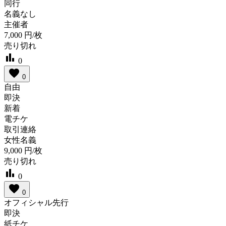
同行
名義なし
主催者
7,000
円/枚
売り切れ
bar_chart
0
favorite
0
自由
即決
新着
電チケ
取引連絡
女性名義
9,000
円/枚
売り切れ
bar_chart
0
favorite
0
オフィシャル先行
即決
紙チケ