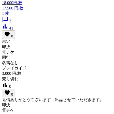
18,000円/枚
17,500
円/枚
1
枚
chat_bubble_outline
2
bar_chart
41
favorite
0
未定
即決
電チケ
同行
名義なし
プレイガイド
3,000
円/枚
売り切れ
bar_chart
0
favorite
0
返信ありがとうございます！出品させていただきます。
即決
電チケ