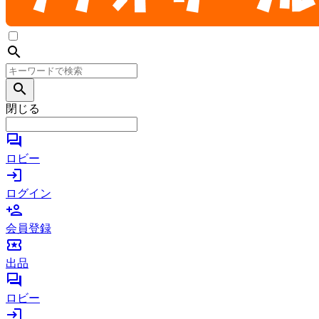
search
search
閉じる
forum
ロビー
login
ログイン
person_add
会員登録
local_activity
出品
forum
ロビー
login