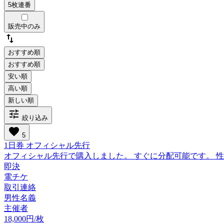
販売中のみ
swap_vert
おすすめ順
tune
絞り込み
favorite
5
1日券 オフィシャル先行
オフィシャル先行で購入しました。 すぐに分配可能です。 
即決
電チケ
取引連絡
男性名義
主催者
18,000円/枚