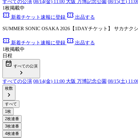
すべての公演
08/14(金) 11:00 大阪 万博記念公園
08/15(
土
) 1
1
枚掲載中
confirmation_number
confirmation_number
新着チケット速報に登録
出品する
SUMMER SONIC OSAKA 2026【1DAYチケット】 
confirmation_number
confirmation_number
新着チケット速報に登録
出品する
1
枚掲載中
日程
event_available
すべての公演
chevron_right
すべての公演
08/14(金) 11:00 大阪 万博記念公園
08/15(
土
) 1
枚数
chevron_right