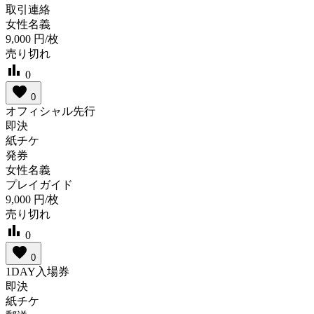
取引連絡
女性名義
9,000
円/枚
売り切れ
bar_chart
0
favorite
0
オフィシャル先行
即決
紙チケ
発券
女性名義
プレイガイド
9,000
円/枚
売り切れ
bar_chart
0
favorite
0
1DAY入場券
即決
紙チケ