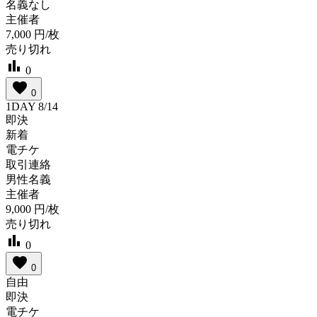
名義なし
主催者
7,000
円/枚
売り切れ
bar_chart
0
favorite
0
1DAY 8/14
即決
新着
電チケ
取引連絡
男性名義
主催者
9,000
円/枚
売り切れ
bar_chart
0
favorite
0
自由
即決
電チケ