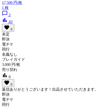
17,500
円/枚
1
枚
chat_bubble_outline
2
bar_chart
43
favorite
0
未定
即決
電チケ
同行
名義なし
プレイガイド
3,000
円/枚
売り切れ
bar_chart
0
favorite
0
返信ありがとうございます！出品させていただきます。
即決
電チケ
同行