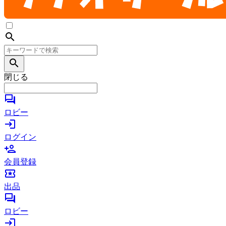
search
search
閉じる
forum
ロビー
login
ログイン
person_add
会員登録
local_activity
出品
forum
ロビー
login