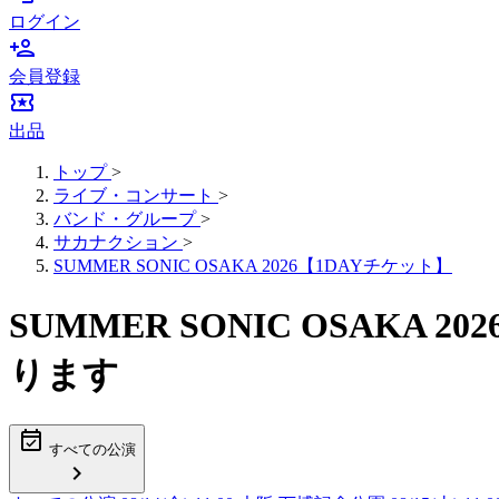
ログイン
person_add
会員登録
local_activity
出品
トップ
>
ライブ・コンサート
>
バンド・グループ
>
サカナクション
>
SUMMER SONIC OSAKA 2026【1DAYチケット】
SUMMER SONIC OSAK
ります
event_available
すべての公演
chevron_right