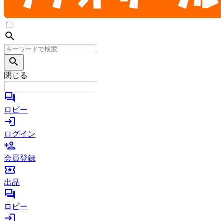
search
search
閉じる
forum
ロビー
login
ログイン
person_add
会員登録
local_activity
出品
forum
ロビー
login