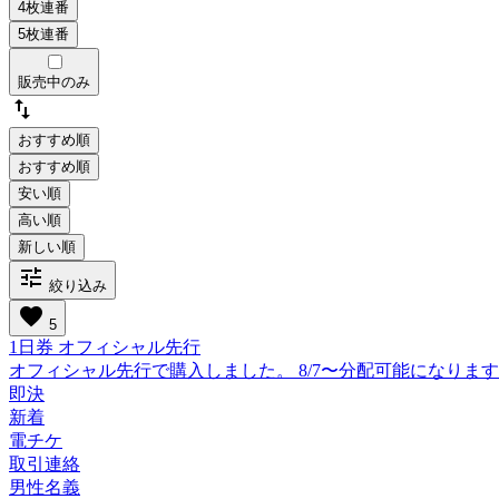
販売中のみ
swap_vert
おすすめ順
tune
絞り込み
favorite
5
1日券 オフィシャル先行
オフィシャル先行で購入しました。 8/7〜分配可能になりま
即決
新着
電チケ
取引連絡
男性名義