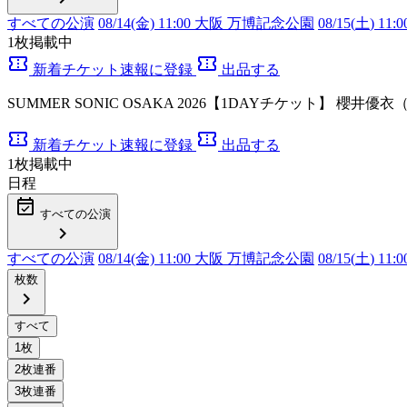
すべての公演
08/14(金) 11:00 大阪 万博記念公園
08/15(
土
) 1
1
枚掲載中
confirmation_number
confirmation_number
新着チケット速報に登録
出品する
SUMMER SONIC OSAKA 2026【1DAYチケット】 櫻井優
confirmation_number
confirmation_number
新着チケット速報に登録
出品する
1
枚掲載中
日程
event_available
すべての公演
chevron_right
すべての公演
08/14(金) 11:00 大阪 万博記念公園
08/15(
土
) 1
枚数
chevron_right