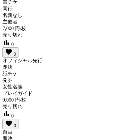
電チケ
同行
名義なし
主催者
7,000
円/枚
売り切れ
bar_chart
0
favorite
0
オフィシャル先行
即決
紙チケ
発券
女性名義
プレイガイド
9,000
円/枚
売り切れ
bar_chart
0
favorite
0
自由
即決