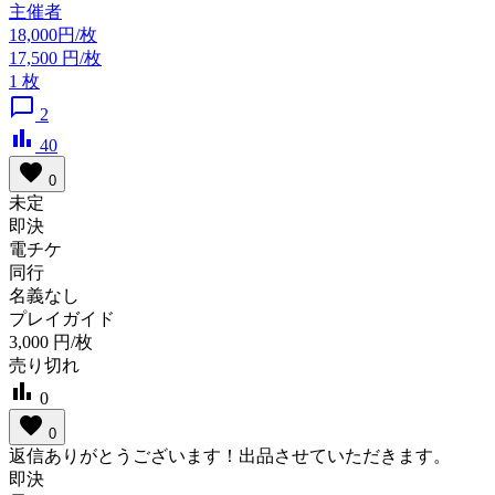
主催者
18,000円/枚
17,500
円/枚
1
枚
chat_bubble_outline
2
bar_chart
40
favorite
0
未定
即決
電チケ
同行
名義なし
プレイガイド
3,000
円/枚
売り切れ
bar_chart
0
favorite
0
返信ありがとうございます！出品させていただきます。
即決