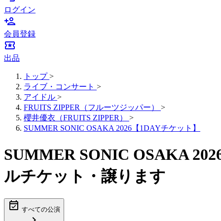
ログイン
person_add
会員登録
local_activity
出品
トップ
>
ライブ・コンサート
>
アイドル
>
FRUITS ZIPPER（フルーツジッパー）
>
櫻井優衣（FRUITS ZIPPER）
>
SUMMER SONIC OSAKA 2026【1DAYチケット】
SUMMER SONIC OSAKA 
ルチケット・譲ります
event_available
すべての公演
chevron_right