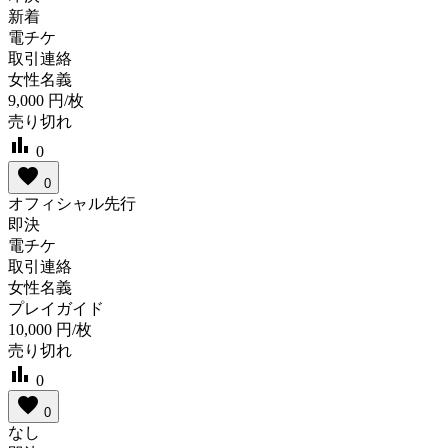
新着
電チケ
取引連絡
女性名義
9,000
円/枚
売り切れ
bar_chart
0
favorite
0
オフィシャル先行
即決
電チケ
取引連絡
女性名義
プレイガイド
10,000
円/枚
売り切れ
bar_chart
0
favorite
0
なし