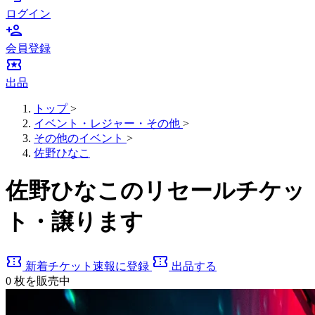
ログイン
person_add
会員登録
local_activity
出品
トップ
>
イベント・レジャー・その他
>
その他のイベント
>
佐野ひなこ
佐野ひなこのリセールチケッ
ト・譲ります
confirmation_number
confirmation_number
新着チケット速報に登録
出品する
0
枚を販売中