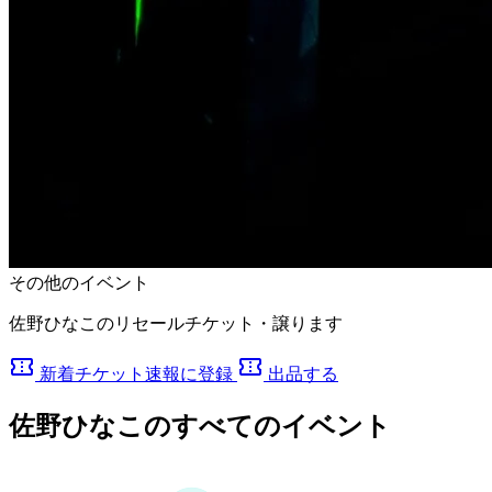
その他のイベント
佐野ひなこのリセールチケット・譲ります
confirmation_number
confirmation_number
新着チケット速報に登録
出品する
佐野ひなこのすべてのイベント