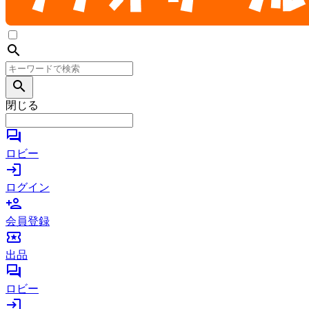
search
search
閉じる
forum
ロビー
login
ログイン
person_add
会員登録
local_activity
出品
forum
ロビー
login