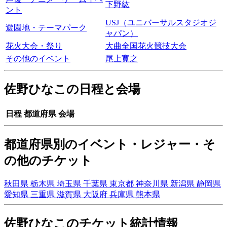
下野紘
ント
USJ（ユニバーサルスタジオジ
遊園地・テーマパーク
ャパン）
花火大会・祭り
大曲全国花火競技大会
その他のイベント
尾上寛之
佐野ひなこの日程と会場
日程
都道府県
会場
都道府県別のイベント・レジャー・そ
の他のチケット
秋田県
栃木県
埼玉県
千葉県
東京都
神奈川県
新潟県
静岡県
愛知県
三重県
滋賀県
大阪府
兵庫県
熊本県
佐野ひなこのチケット統計情報