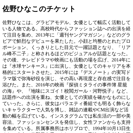
佐野ひなこのチケット
佐野ひなこは、グラビアモデル、女優として幅広く活動して
いる人物である。高校時代からファッション誌への出演を経
て注目を集め、2013年に「週刊ヤングマガジン」などのグラ
ビアで鮮烈なデビューを果たした。小顔と均整のとれたプロ
ポーション、くっきりとした目元で一躍話題となり、「リア
ル峰不二子」と称されるほどのビジュアルが話題となった。
その後、テレビドラマや映画にも活動の場を広げ、2014年に
は『水球ヤンキース』に出演し、女優としてのキャリアを本
格的にスタートさせた。2015年には『デスノート』の実写ド
ラマ版で弥海砂役を演じ、その高い再現度と存在感で注目を
浴びた。また、2016年の映画『探偵ミタライの事件簿 星籠
の海』や、『地味にスゴイ！校閲ガール・河野悦子』など、
話題作への出演を重ね、女優としての実績を確かなものにし
ていった。さらに、彼女はバラエティ番組でも明るく飾らな
いキャラクターで人気を博し、雑誌の連載やCM出演など活
動の幅を広げている。インスタグラムでは私生活の一部や美
容法、ファッションセンスを発信し、女性ファンからも支持
を集めている。所属事務所はホリプロで、1994年10月13日生