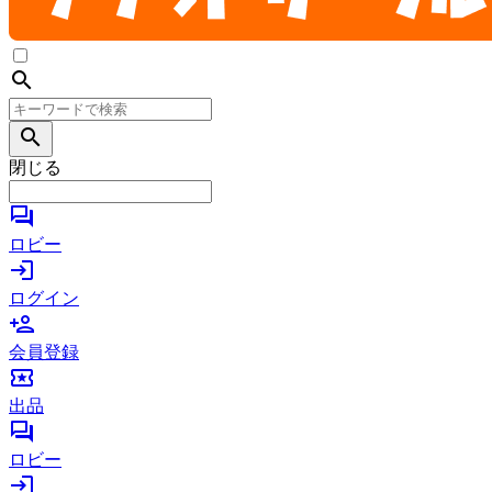
search
search
閉じる
forum
ロビー
login
ログイン
person_add
会員登録
local_activity
出品
forum
ロビー
login