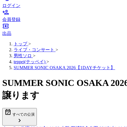
ログイン
person_add
会員登録
local_activity
出品
トップ
>
ライブ・コンサート
>
男性ソロ
>
teppei(テッペイ)
>
SUMMER SONIC OSAKA 2026【1DAYチケット】
SUMMER SONIC OSAKA
譲ります
event_available
すべての公演
chevron_right