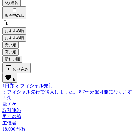
販売中のみ
swap_vert
おすすめ順
tune
絞り込み
favorite
5
1日券 オフィシャル先行
オフィシャル先行で購入しました。 8/7〜分配可能になりま
即決
電チケ
取引連絡
男性名義
主催者
18,000円/枚