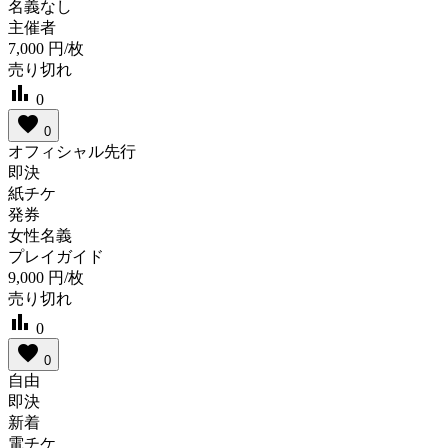
名義なし
主催者
7,000
円/枚
売り切れ
bar_chart
0
favorite
0
オフィシャル先行
即決
紙チケ
発券
女性名義
プレイガイド
9,000
円/枚
売り切れ
bar_chart
0
favorite
0
自由
即決
新着
電チケ