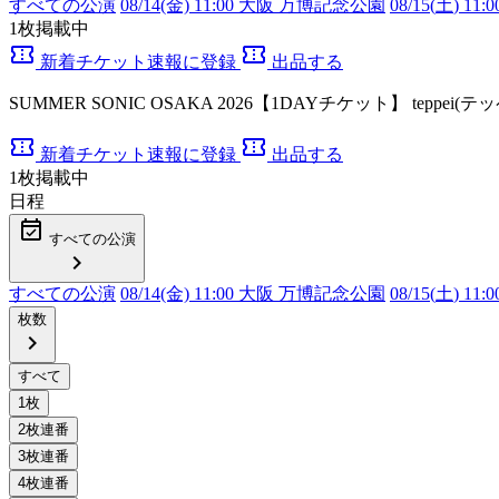
すべての公演
08/14(金) 11:00 大阪 万博記念公園
08/15(
土
) 1
1
枚掲載中
confirmation_number
confirmation_number
新着チケット速報に登録
出品する
SUMMER SONIC OSAKA 2026【1DAYチケット】 tep
confirmation_number
confirmation_number
新着チケット速報に登録
出品する
1
枚掲載中
日程
event_available
すべての公演
chevron_right
すべての公演
08/14(金) 11:00 大阪 万博記念公園
08/15(
土
) 1
枚数
chevron_right