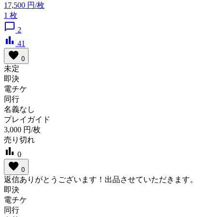
17,500
円/枚
1
枚
chat_bubble_outline
2
bar_chart
41
favorite
0
未定
即決
電チケ
同行
名義なし
プレイガイド
3,000
円/枚
売り切れ
bar_chart
0
favorite
0
返信ありがとうございます！出品させていただきます。
即決
電チケ
同行