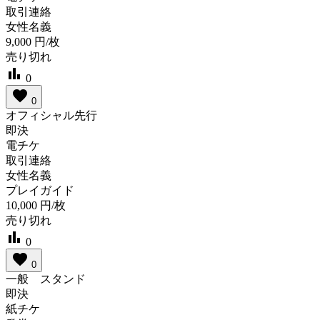
取引連絡
女性名義
9,000
円/枚
売り切れ
bar_chart
0
favorite
0
オフィシャル先行
即決
電チケ
取引連絡
女性名義
プレイガイド
10,000
円/枚
売り切れ
bar_chart
0
favorite
0
一般 スタンド
即決
紙チケ