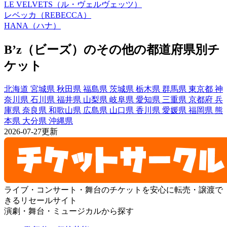
LE VELVETS（ル・ヴェルヴェッツ）
レベッカ（REBECCA）
HANA（ハナ）
B’z（ビーズ）のその他の都道府県別チ
ケット
北海道
宮城県
秋田県
福島県
茨城県
栃木県
群馬県
東京都
神
奈川県
石川県
福井県
山梨県
岐阜県
愛知県
三重県
京都府
兵
庫県
奈良県
和歌山県
広島県
山口県
香川県
愛媛県
福岡県
熊
本県
大分県
沖縄県
2026-07-27更新
ライブ・コンサート・舞台のチケットを安心に転売・譲渡で
きるリセールサイト
演劇・舞台・ミュージカルから探す