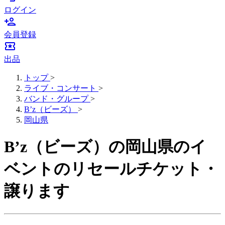
ログイン
person_add
会員登録
local_activity
出品
トップ
>
ライブ・コンサート
>
バンド・グループ
>
B’z（ビーズ）
>
岡山県
B’z（ビーズ）の岡山県のイ
ベントのリセールチケット・
譲ります