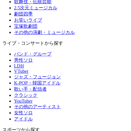
歌舞伎・伝統芸能
2.5次元ミュージカル
劇団四季
お笑いライブ
宝塚歌劇団
その他の演劇・ミュージカル
ライブ・コンサートから探す
バンド・グループ
男性ソロ
LDH
VTuber
ジャズ・フュージョン
K-POP・韓国アイドル
歌い手・配信者
クラシック
YouTuber
その他のアーティスト
女性ソロ
アイドル
スポーツから探す