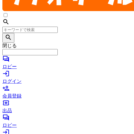
search
search
閉じる
forum
ロビー
login
ログイン
person_add
会員登録
local_activity
出品
forum
ロビー
login